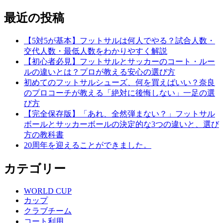
最近の投稿
【5対5が基本】フットサルは何人でやる？試合人数・
交代人数・最低人数をわかりやすく解説
【初心者必見】フットサルとサッカーのコート・ルー
ルの違いとは？プロが教える安心の選び方
初めてのフットサルシューズ、何を買えばいい？奈良
のプロコーチが教える「絶対に後悔しない」一足の選
び方
【完全保存版】「あれ、全然弾まない？」フットサル
ボールとサッカーボールの決定的な3つの違いと、選び
方の教科書
20周年を迎えることができました。
カテゴリー
WORLD CUP
カップ
クラブチーム
コート利用