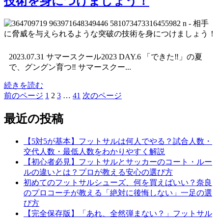
技術を身につけましょう！
2023.07.31 サマースクール2023 DAY.6 「できた‼︎」の夏
で、グングン育つ‼︎ サマースクー...
続きを読む
固
固
固
固
前のページ
1
2
3
…
41
次のページ
投
定
定
定
定
稿
ペ
ペ
ペ
ペ
最近の投稿
ー
ー
ー
ー
の
ジ
ジ
ジ
ジ
【5対5が基本】フットサルは何人でやる？試合人数・
ペ
交代人数・最低人数をわかりやすく解説
ー
【初心者必見】フットサルとサッカーのコート・ルー
ルの違いとは？プロが教える安心の選び方
ジ
初めてのフットサルシューズ、何を買えばいい？奈良
送
のプロコーチが教える「絶対に後悔しない」一足の選
び方
り
【完全保存版】「あれ、全然弾まない？」フットサル