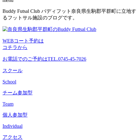
menu
コ
Buddy Futsal Club バディフット奈良県生駒郡平群町に立地す
ン
るフットサル施設のブログです。
テ
ン
ツ
WEBコート予約は
へ
コチラから
ス
キ
お電話でのご予約は
TEL.0745-45-7026
ッ
プ
スクール
School
チーム参加型
Team
個人参加型
Individual
アクセス