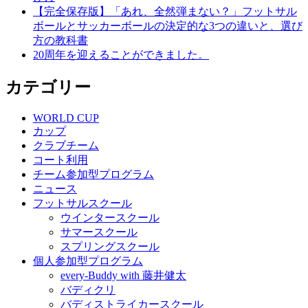
【完全保存版】「あれ、全然弾まない？」フットサル
ボールとサッカーボールの決定的な3つの違いと、選び
方の教科書
20周年を迎えることができました。
カテゴリー
WORLD CUP
カップ
クラブチーム
コート利用
チーム参加型プログラム
ニュース
フットサルスクール
ウインタースクール
サマースクール
スプリングスクール
個人参加型プログラム
every-Buddy with 藤井健太
バディクリ
バディストライカースクール