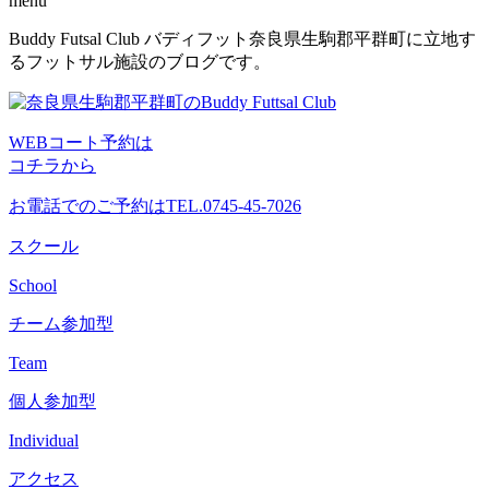
menu
コ
Buddy Futsal Club バディフット奈良県生駒郡平群町に立地す
ン
るフットサル施設のブログです。
テ
ン
ツ
WEBコート予約は
へ
コチラから
ス
キ
お電話でのご予約は
TEL.0745-45-7026
ッ
プ
スクール
School
チーム参加型
Team
個人参加型
Individual
アクセス