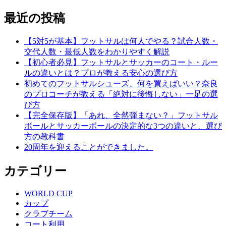
最近の投稿
【5対5が基本】フットサルは何人でやる？試合人数・
交代人数・最低人数をわかりやすく解説
【初心者必見】フットサルとサッカーのコート・ルー
ルの違いとは？プロが教える安心の選び方
初めてのフットサルシューズ、何を買えばいい？奈良
のプロコーチが教える「絶対に後悔しない」一足の選
び方
【完全保存版】「あれ、全然弾まない？」フットサル
ボールとサッカーボールの決定的な3つの違いと、選び
方の教科書
20周年を迎えることができました。
カテゴリー
WORLD CUP
カップ
クラブチーム
コート利用