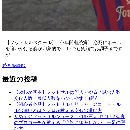
【フットサルスクール】 〈3年間継続賞〉 必死にボール
を追いかける姿が印象的で、 いつも笑顔でお調子者です
が、...
続きを読む
最近の投稿
【5対5が基本】フットサルは何人でやる？試合人数・
交代人数・最低人数をわかりやすく解説
【初心者必見】フットサルとサッカーのコート・ルー
ルの違いとは？プロが教える安心の選び方
初めてのフットサルシューズ、何を買えばいい？奈良
のプロコーチが教える「絶対に後悔しない」一足の選
び方