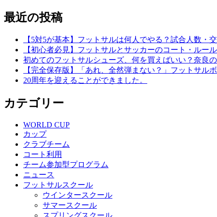
最近の投稿
【5対5が基本】フットサルは何人でやる？試合人数・
【初心者必見】フットサルとサッカーのコート・ルール
初めてのフットサルシューズ、何を買えばいい？奈良の
【完全保存版】「あれ、全然弾まない？」フットサルボ
20周年を迎えることができました。
カテゴリー
WORLD CUP
カップ
クラブチーム
コート利用
チーム参加型プログラム
ニュース
フットサルスクール
ウインタースクール
サマースクール
スプリングスクール