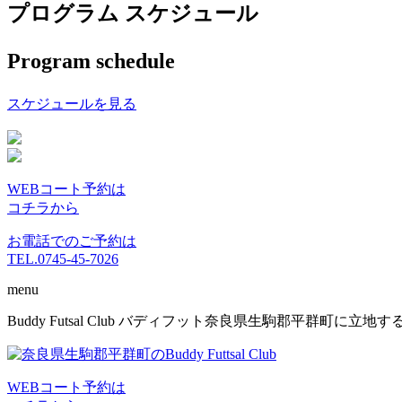
プログラム スケジュール
Program schedule
スケジュールを見る
WEBコート予約は
コチラから
お電話でのご予約は
TEL.0745-45-7026
menu
コ
Buddy Futsal Club バディフット奈良県生駒郡平群町に
ン
テ
ン
WEBコート予約は
ツ