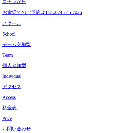
コチラから
へ
ス
お電話でのご予約は
TEL.0745-45-7026
キ
ッ
スクール
プ
School
チーム参加型
Team
個人参加型
Individual
アクセス
Access
料金表
Price
お問い合わせ