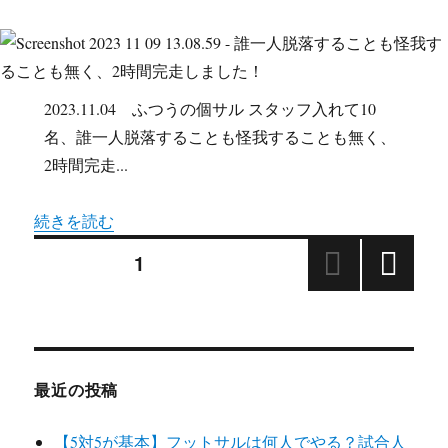
2023.11.04 ふつうの個サル スタッフ入れて10
名、誰一人脱落することも怪我することも無く、
2時間完走...
続きを読む
投
固定ページ
1
次の
稿
ペー
ジ
の
最近の投稿
ペ
【5対5が基本】フットサルは何人でやる？試合人