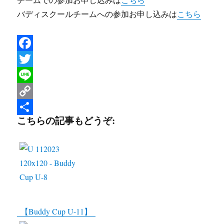
バディスクールチームへの参加お申し込みは
こちら
F
a
T
c
w
L
e
i
i
C
こちらの記事もどうぞ:
b
t
n
o
共
o
t
e
p
有
o
e
y
k
r
L
i
n
【Buddy Cup U-11】
k