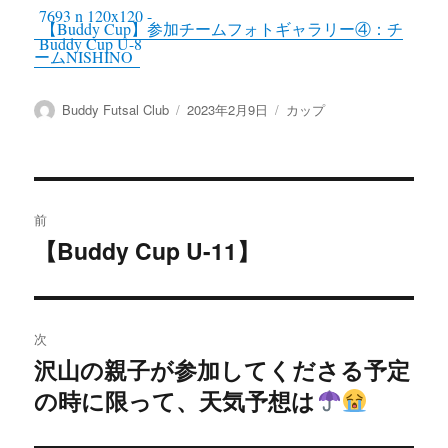
【Buddy Cup】参加チームフォトギャラリー④：チ
ームNISHINO
投
投
カ
Buddy Futsal Club
2023年2月9日
カップ
稿
稿
テ
者
日:
ゴ
リ
ー
投
前
稿
【Buddy Cup U-11】
前
の
ナ
投
ビ
稿:
次
ゲ
沢山の親子が参加してくださる予定
次
の時に限って、天気予想は
の
ー
投