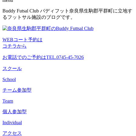
menu
コ
Buddy Futsal Club バディフット奈良県生駒郡平群町に立地す
ン
るフットサル施設のブログです。
テ
ン
ツ
WEBコート予約は
へ
コチラから
ス
キ
お電話でのご予約は
TEL.0745-45-7026
ッ
プ
スクール
School
チーム参加型
Team
個人参加型
Individual
アクセス