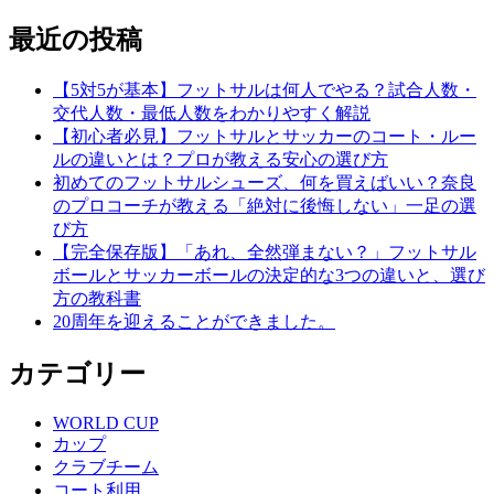
最近の投稿
【5対5が基本】フットサルは何人でやる？試合人数・
交代人数・最低人数をわかりやすく解説
【初心者必見】フットサルとサッカーのコート・ルー
ルの違いとは？プロが教える安心の選び方
初めてのフットサルシューズ、何を買えばいい？奈良
のプロコーチが教える「絶対に後悔しない」一足の選
び方
【完全保存版】「あれ、全然弾まない？」フットサル
ボールとサッカーボールの決定的な3つの違いと、選び
方の教科書
20周年を迎えることができました。
カテゴリー
WORLD CUP
カップ
クラブチーム
コート利用