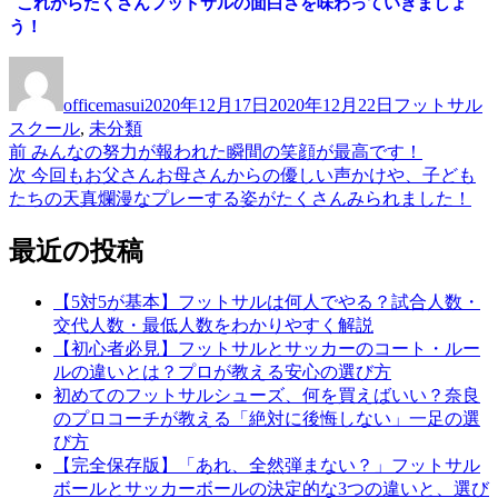
これからたくさんフットサルの面白さを味わっていきましょ
う！
投
投
カ
稿
稿
テ
officemasui
2020年12月17日
2020年12月22日
フットサル
者
日:
ゴ
スクール
,
未分類
リ
前
前
みんなの努力が報われた瞬間の笑顔が最高です！
投
ー
の
次
次
今回もお父さんお母さんからの優しい声かけや、子ども
稿
投
の
たちの天真爛漫なプレーする姿がたくさんみられました！
稿:
投
ナ
稿:
最近の投稿
ビ
ゲ
【5対5が基本】フットサルは何人でやる？試合人数・
交代人数・最低人数をわかりやすく解説
ー
【初心者必見】フットサルとサッカーのコート・ルー
シ
ルの違いとは？プロが教える安心の選び方
初めてのフットサルシューズ、何を買えばいい？奈良
ョ
のプロコーチが教える「絶対に後悔しない」一足の選
ン
び方
【完全保存版】「あれ、全然弾まない？」フットサル
ボールとサッカーボールの決定的な3つの違いと、選び