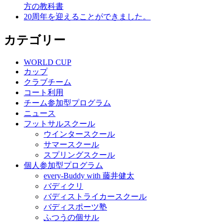
方の教科書
20周年を迎えることができました。
カテゴリー
WORLD CUP
カップ
クラブチーム
コート利用
チーム参加型プログラム
ニュース
フットサルスクール
ウインタースクール
サマースクール
スプリングスクール
個人参加型プログラム
every-Buddy with 藤井健太
バディクリ
バディストライカースクール
バディスポーツ塾
ふつうの個サル