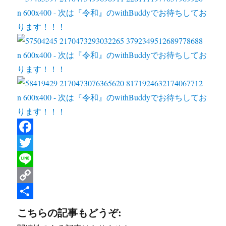
F
a
T
c
w
L
e
i
i
C
b
t
n
o
共
こちらの記事もどうぞ:
o
t
e
p
有