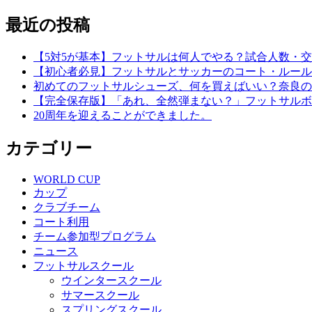
最近の投稿
【5対5が基本】フットサルは何人でやる？試合人数・
【初心者必見】フットサルとサッカーのコート・ルール
初めてのフットサルシューズ、何を買えばいい？奈良の
【完全保存版】「あれ、全然弾まない？」フットサルボ
20周年を迎えることができました。
カテゴリー
WORLD CUP
カップ
クラブチーム
コート利用
チーム参加型プログラム
ニュース
フットサルスクール
ウインタースクール
サマースクール
スプリングスクール