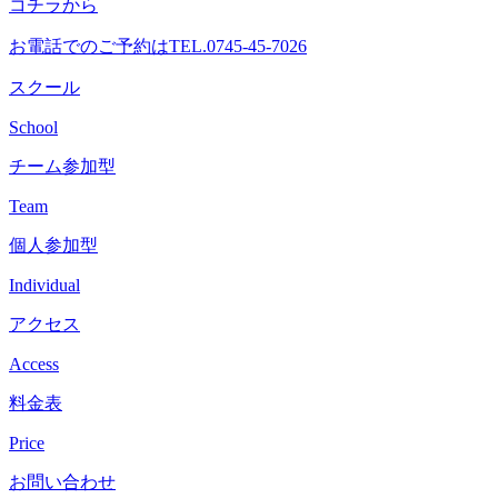
コチラから
へ
ス
お電話でのご予約は
TEL.0745-45-7026
キ
ッ
スクール
プ
School
チーム参加型
Team
個人参加型
Individual
アクセス
Access
料金表
Price
お問い合わせ