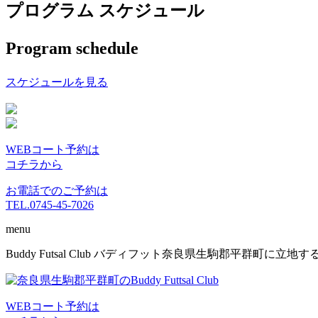
プログラム スケジュール
Program schedule
スケジュールを見る
WEBコート予約は
コチラから
お電話でのご予約は
TEL.0745-45-7026
menu
コ
Buddy Futsal Club バディフット奈良県生駒郡平群町に
ン
テ
ン
WEBコート予約は
ツ