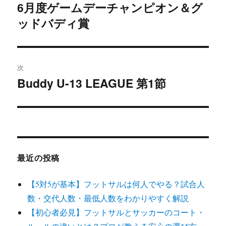
稿
6月度ゲームデーチャンピオン＆グ
前
ッドバディ賞
の
ナ
投
ビ
稿:
ゲ
次
Buddy U-13 LEAGUE 第1節
次
ー
の
シ
投
稿:
ョ
ン
最近の投稿
【5対5が基本】フットサルは何人でやる？試合人
数・交代人数・最低人数をわかりやすく解説
【初心者必見】フットサルとサッカーのコート・