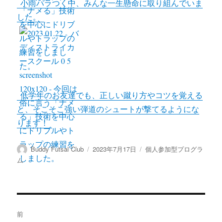
小雨パラつく中、みんな一生懸命に取り組んでいま
k
した。
低学年のお友達でも、正しい蹴り方やコツを覚える
と、そこそこ強い弾道のシュートが撃てるようにな
ります！
投
投
カ
Buddy Futsal Club
2023年7月17日
個人参加型プログラ
稿
稿
テ
ム
者
日:
ゴ
リ
ー
投
前