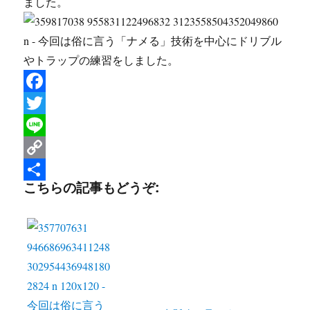
F
a
T
c
w
L
e
i
i
C
こちらの記事もどうぞ:
b
t
n
o
共
o
t
e
p
有
o
e
y
k
r
L
i
n