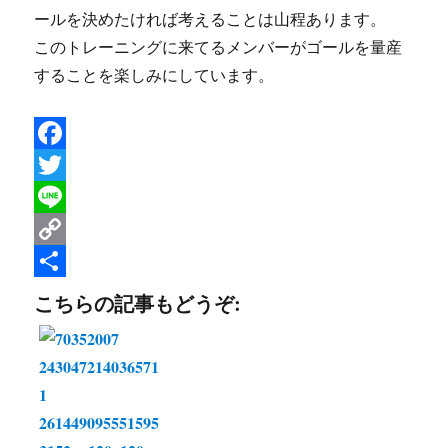
ールを決めたければ考えることは山程あります。
このトレーニングに来てるメンバーがゴールを量産
することを楽しみにしています。
F
a
T
c
w
L
e
i
i
C
b
t
n
o
共
こちらの記事もどうぞ:
o
t
e
p
有
o
e
y
k
r
L
i