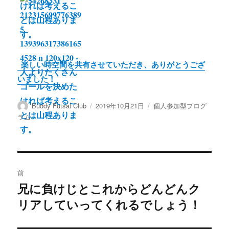
楽しい時空間を共有させていただき、ありがとうござ
いました！
投
投
カ
Buddy Futsal Club
2019年10月21日
個人参加型プログ
稿
稿
テ
ラム
者
日:
ゴ
リ
ー
投
前
稿
兄に負けじとこれからどんどんク
前
リアしていってくれるでしょう！
の
ナ
投
ビ