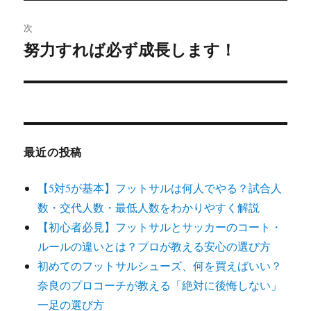
稿:
ゲ
次
努力すれば必ず成長します！
次
ー
の
シ
投
稿:
ョ
ン
最近の投稿
【5対5が基本】フットサルは何人でやる？試合人
数・交代人数・最低人数をわかりやすく解説
【初心者必見】フットサルとサッカーのコート・
ルールの違いとは？プロが教える安心の選び方
初めてのフットサルシューズ、何を買えばいい？
奈良のプロコーチが教える「絶対に後悔しない」
一足の選び方