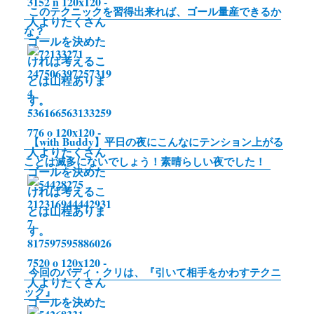
n
このテクニックを習得出来れば、ゴール量産できるか
k
な？
【with Buddy】平日の夜にこんなにテンション上がる
ことは滅多にないでしょう！素晴らしい夜でした！
今回のバディ・クリは、『引いて相手をかわすテクニ
ック』