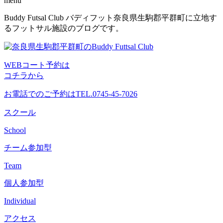
menu
コ
Buddy Futsal Club バディフット奈良県生駒郡平群町に立地す
ン
るフットサル施設のブログです。
テ
ン
ツ
WEBコート予約は
へ
コチラから
ス
キ
お電話でのご予約は
TEL.0745-45-7026
ッ
プ
スクール
School
チーム参加型
Team
個人参加型
Individual
アクセス