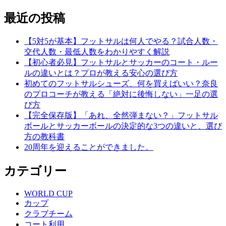
最近の投稿
【5対5が基本】フットサルは何人でやる？試合人数・
交代人数・最低人数をわかりやすく解説
【初心者必見】フットサルとサッカーのコート・ルー
ルの違いとは？プロが教える安心の選び方
初めてのフットサルシューズ、何を買えばいい？奈良
のプロコーチが教える「絶対に後悔しない」一足の選
び方
【完全保存版】「あれ、全然弾まない？」フットサル
ボールとサッカーボールの決定的な3つの違いと、選び
方の教科書
20周年を迎えることができました。
カテゴリー
WORLD CUP
カップ
クラブチーム
コート利用