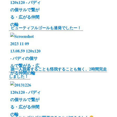
k
r
L
i
n
ビューティフルゴールも連発でしたー！
k
誰一人脱落することも怪我することも無く、2時間完走
しました！