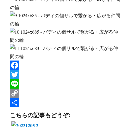
F
a
T
c
w
L
e
i
i
C
b
t
n
o
共
こちらの記事もどうぞ:
o
t
e
p
有
o
e
y