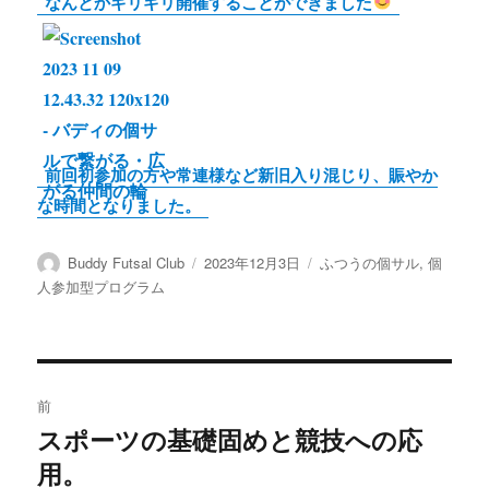
なんとかギリギリ開催することができました
前回初参加の方や常連様など新旧入り混じり、賑やか
な時間となりました。
投
投
カ
Buddy Futsal Club
2023年12月3日
ふつうの個サル
,
個
稿
稿
テ
人参加型プログラム
者
日:
ゴ
リ
ー
投
前
稿
スポーツの基礎固めと競技への応
前
用。
の
ナ