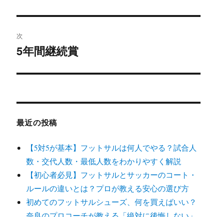
投
ビ
稿:
ゲ
次
5年間継続賞
次
ー
の
シ
投
稿:
ョ
ン
最近の投稿
【5対5が基本】フットサルは何人でやる？試合人
数・交代人数・最低人数をわかりやすく解説
【初心者必見】フットサルとサッカーのコート・
ルールの違いとは？プロが教える安心の選び方
初めてのフットサルシューズ、何を買えばいい？
奈良のプロコーチが教える「絶対に後悔しない」