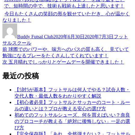
今日もたくさんの笑顔の形を観せていただき、心が温かく
なりました！
投
投
カ
稿
稿
テ
Buddy Futsal Club
2020年6月30日
2020年7月3日
フット
者
日:
ゴ
サルスクール
リ
前
前
球際でのパワーや、味方へのパスの質も高く、見ていて
投
ー
の
勉強になるプレーをたくさんしてくれています！
稿
投
次
次
五月晴れでしっかりとゲームデーを開催できました！
稿:
の
ナ
投
最近の投稿
ビ
稿:
ゲ
【5対5が基本】フットサルは何人でやる？試合人数・
交代人数・最低人数をわかりやすく解説
ー
【初心者必見】フットサルとサッカーのコート・ルー
シ
ルの違いとは？プロが教える安心の選び方
初めてのフットサルシューズ、何を買えばいい？奈良
ョ
のプロコーチが教える「絶対に後悔しない」一足の選
ン
び方
【完全保存版】「あれ、全然弾まない？」フットサル