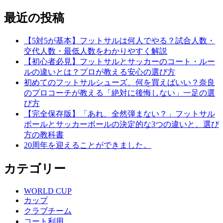
最近の投稿
【5対5が基本】フットサルは何人でやる？試合人数・
交代人数・最低人数をわかりやすく解説
【初心者必見】フットサルとサッカーのコート・ルー
ルの違いとは？プロが教える安心の選び方
初めてのフットサルシューズ、何を買えばいい？奈良
のプロコーチが教える「絶対に後悔しない」一足の選
び方
【完全保存版】「あれ、全然弾まない？」フットサル
ボールとサッカーボールの決定的な3つの違いと、選び
方の教科書
20周年を迎えることができました。
カテゴリー
WORLD CUP
カップ
クラブチーム
コート利用