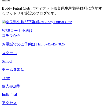
menu
コ
Buddy Futsal Club バディフット奈良県生駒郡平群町に立地す
ン
るフットサル施設のブログです。
テ
ン
ツ
WEBコート予約は
へ
コチラから
ス
キ
お電話でのご予約は
TEL.0745-45-7026
ッ
プ
スクール
School
チーム参加型
Team
個人参加型
Individual
アクセス