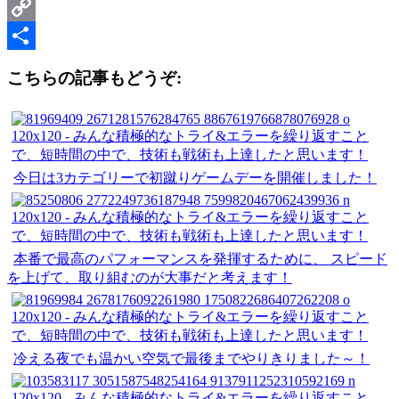
Line
Copy
Link
共
こちらの記事もどうぞ:
有
今日は3カテゴリーで初蹴りゲームデーを開催しました！
本番で最高のパフォーマンスを発揮するために、 スピード
を上げて、取り組むのが大事だと考えます！
冷える夜でも温かい空気で最後までやりきりました～！