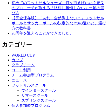
初めてのフットサルシューズ、何を買えばいい？奈良
ョ
のプロコーチが教える「絶対に後悔しない」一足の選
ン
び方
【完全保存版】「あれ、全然弾まない？」フットサル
ボールとサッカーボールの決定的な3つの違いと、選び
方の教科書
20周年を迎えることができました。
カテゴリー
WORLD CUP
カップ
クラブチーム
コート利用
チーム参加型プログラム
ニュース
フットサルスクール
ウインタースクール
サマースクール
スプリングスクール
個人参加型プログラム