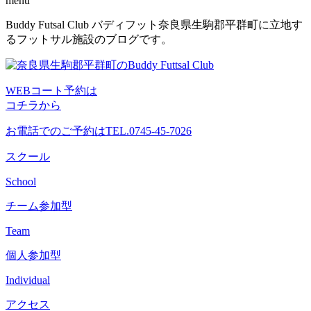
menu
コ
Buddy Futsal Club バディフット奈良県生駒郡平群町に立地す
ン
るフットサル施設のブログです。
テ
ン
ツ
WEBコート予約は
へ
コチラから
ス
キ
お電話でのご予約は
TEL.0745-45-7026
ッ
プ
スクール
School
チーム参加型
Team
個人参加型
Individual
アクセス