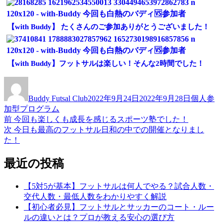
【with Buddy】 たくさんのご参加ありがとうございました！
【with Buddy】フットサルは楽しい！そんな2時間でした！
投
投
カ
稿
稿
テ
Buddy Futsal Club
2022年9月24日
2022年9月28日
個人参
者
日:
ゴ
加型プログラム
リ
前
前
今回も楽しくも成長を感じるスポーツ塾でした！
投
ー
の
次
次
今日も最高のフットサル日和の中での開催となりまし
稿
投
の
た！
稿:
投
ナ
稿:
最近の投稿
ビ
ゲ
【5対5が基本】フットサルは何人でやる？試合人数・
交代人数・最低人数をわかりやすく解説
ー
【初心者必見】フットサルとサッカーのコート・ルー
シ
ルの違いとは？プロが教える安心の選び方