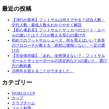
最近の投稿
【5対5が基本】フットサルは何人でやる？試合人数・
交代人数・最低人数をわかりやすく解説
【初心者必見】フットサルとサッカーのコート・ルー
ルの違いとは？プロが教える安心の選び方
初めてのフットサルシューズ、何を買えばいい？奈良
のプロコーチが教える「絶対に後悔しない」一足の選
び方
【完全保存版】「あれ、全然弾まない？」フットサル
ボールとサッカーボールの決定的な3つの違いと、選び
方の教科書
20周年を迎えることができました。
カテゴリー
WORLD CUP
カップ
クラブチーム
コート利用