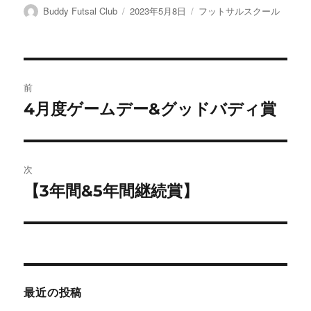
投
投
カ
Buddy Futsal Club
2023年5月8日
フットサルスクール
稿
稿
テ
者
日:
ゴ
リ
ー
投
前
稿
4月度ゲームデー&グッドバディ賞
前
の
ナ
投
ビ
稿:
次
ゲ
【3年間&5年間継続賞】
次
の
ー
投
シ
稿:
ョ
最近の投稿
ン