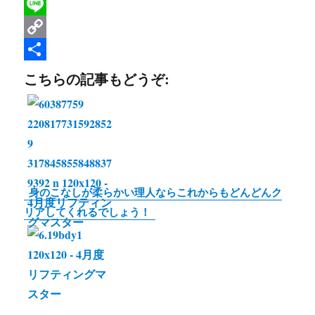
a
T
c
w
L
e
i
i
C
b
t
n
o
共
こちらの記事もどうぞ:
o
t
e
p
有
o
e
y
k
r
L
i
n
身のこなしが柔らかい理人ならこれからもどんどんク
k
リアしてくれるでしょう！