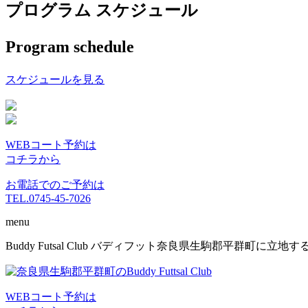
プログラム スケジュール
Program schedule
スケジュールを見る
WEBコート予約は
コチラから
お電話でのご予約は
TEL.0745-45-7026
menu
コ
Buddy Futsal Club バディフット奈良県生駒郡平群町に
ン
テ
ン
WEBコート予約は
ツ