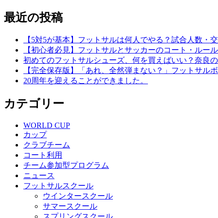
最近の投稿
【5対5が基本】フットサルは何人でやる？試合人数・
【初心者必見】フットサルとサッカーのコート・ルール
初めてのフットサルシューズ、何を買えばいい？奈良の
【完全保存版】「あれ、全然弾まない？」フットサルボ
20周年を迎えることができました。
カテゴリー
WORLD CUP
カップ
クラブチーム
コート利用
チーム参加型プログラム
ニュース
フットサルスクール
ウインタースクール
サマースクール
スプリングスクール