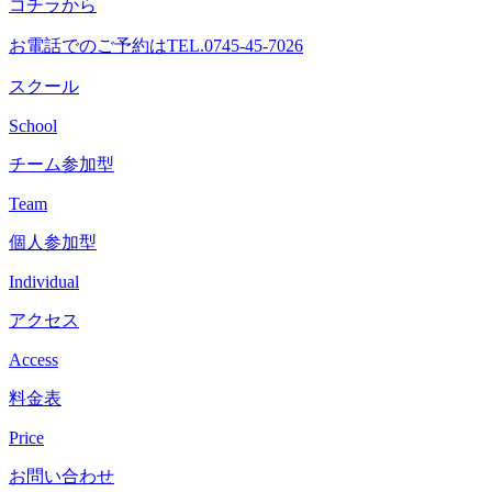
コチラから
へ
ス
お電話でのご予約は
TEL.0745-45-7026
キ
ッ
スクール
プ
School
チーム参加型
Team
個人参加型
Individual
アクセス
Access
料金表
Price
お問い合わせ