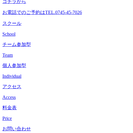
コチラから
へ
ス
お電話でのご予約は
TEL.0745-45-7026
キ
ッ
スクール
プ
School
チーム参加型
Team
個人参加型
Individual
アクセス
Access
料金表
Price
お問い合わせ