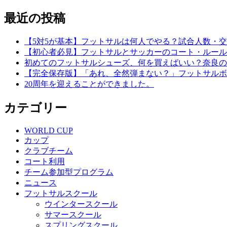
最近の投稿
【5対5が基本】フットサルは何人でやる？試合人数・
【初心者必見】フットサルとサッカーのコート・ルール
初めてのフットサルシューズ、何を買えばいい？奈良の
【完全保存版】「あれ、全然弾まない？」フットサルボ
20周年を迎えることができました。
カテゴリー
WORLD CUP
カップ
クラブチーム
コート利用
チーム参加型プログラム
ニュース
フットサルスクール
ウインタースクール
サマースクール
スプリングスクール