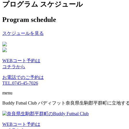
プログラム スケジュール
Program schedule
スケジュールを見る
WEBコート予約は
コチラから
お電話でのご予約は
TEL.0745-45-7026
menu
コ
Buddy Futsal Club バディフット奈良県生駒郡平群町に
ン
テ
ン
WEBコート予約は
ツ