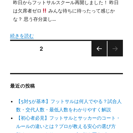
昨日からフットサルスクール再開しました！ 昨日
は欠席者ゼロ
みんな待ちに待ったって感じか
な？ 思う存分楽し...
続きを読む
投
固定ページ
2
前の
稿
ペー
ジ
の
最近の投稿
ペ
【5対5が基本】フットサルは何人でやる？試合人
ー
数・交代人数・最低人数をわかりやすく解説
ジ
【初心者必見】フットサルとサッカーのコート・
ルールの違いとは？プロが教える安心の選び方