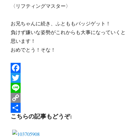
〈リフティングマスター〉
お兄ちゃんに続き、ふとももバッジゲット！
負けず嫌いな姿勢がこれからも大事になっていくと
思います！
おめでとう！そな！
F
a
T
c
w
L
e
i
i
C
こちらの記事もどうぞ:
b
t
n
o
共
o
t
e
p
有
o
e
y