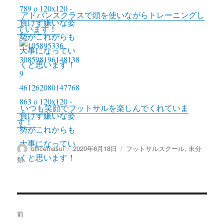
アドバンスクラスで頭を使いながらトレーニングし
ています！
いつも笑顔でフットサルを楽しんでくれていま
す！
投
投
カ
officemasui
2020年6月18日
フットサルスクール
,
未分
稿
稿
テ
類
者
日:
ゴ
リ
ー
投
前