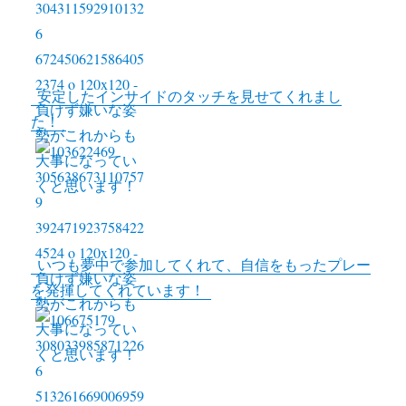
k
r
L
i
n
安定したインサイドのタッチを見せてくれまし
k
た！
いつも夢中で参加してくれて、自信をもったプレー
を発揮してくれています！