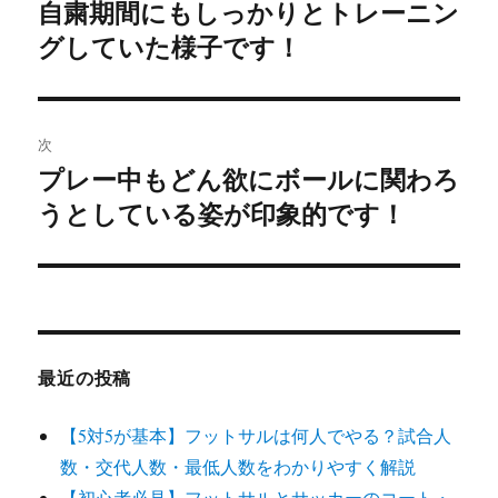
稿
自粛期間にもしっかりとトレーニン
前
グしていた様子です！
の
ナ
投
ビ
稿:
ゲ
次
プレー中もどん欲にボールに関わろ
次
ー
うとしている姿が印象的です！
の
シ
投
稿:
ョ
ン
最近の投稿
【5対5が基本】フットサルは何人でやる？試合人
数・交代人数・最低人数をわかりやすく解説
【初心者必見】フットサルとサッカーのコート・