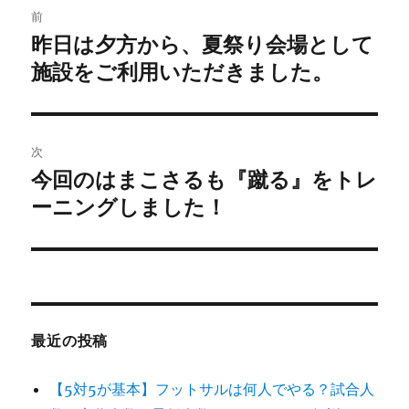
前
稿
昨日は夕方から、夏祭り会場として
前
の
施設をご利用いただきました。
ナ
投
ビ
稿:
ゲ
次
今回のはまこさるも『蹴る』をトレ
次
ー
の
ーニングしました！
シ
投
稿:
ョ
ン
最近の投稿
【5対5が基本】フットサルは何人でやる？試合人