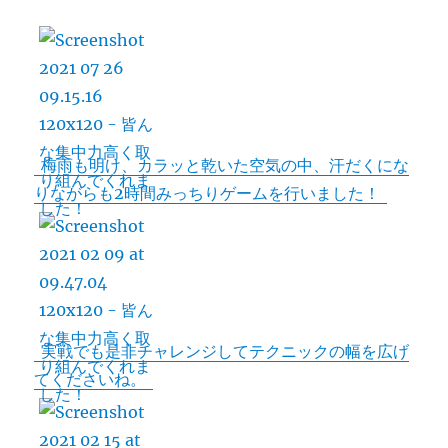
o
t
e
p
有
o
e
y
k
r
L
i
n
梅雨も明け、カラッと乾いた空気の中、汗だくにな
k
りながらも2時間みっちりゲームを行いました！
実戦でも是非チャレンジしてテクニックの幅を広げ
てくださいね。