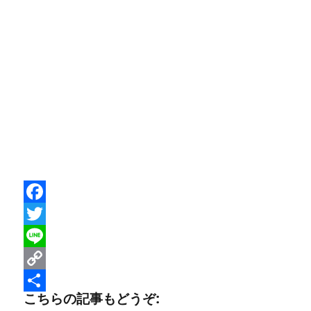
F
a
T
c
w
L
e
i
i
C
こちらの記事もどうぞ:
b
t
n
o
共