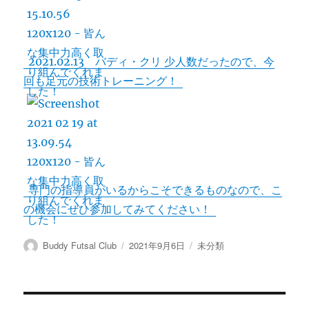
2021.02.13 バディ・クリ 少人数だったので、今
回も足元の技術トレーニング！
専門の指導員がいるからこそできるものなので、こ
の機会にぜひ参加してみてください！
投
投
カ
Buddy Futsal Club
2021年9月6日
未分類
稿
稿
テ
者
日:
ゴ
リ
ー
投