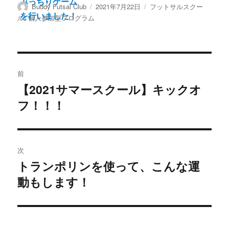
投
投
カ
Buddy Futsal Club
2021年7月22日
フットサルスクー
稿
稿
テ
ル
,
個人参加型プログラム
者
日:
ゴ
リ
ー
投
前
稿
【2021サマースクール】キックオ
前
フ！！！
の
ナ
投
ビ
稿:
ゲ
次
トランポリンを使って、こんな運
次
ー
動もします！
の
シ
投
稿:
ョ