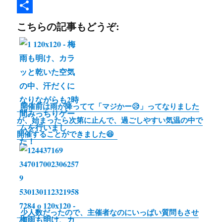
e
i
i
C
b
t
n
o
共
こちらの記事もどうぞ:
o
t
e
p
有
o
e
y
k
r
L
i
n
開催前は雨が降ってて「マジかー😥」ってなりました
k
が、始まったら次第に止んで、過ごしやすい気温の中で
開催することができました😆
少人数だったので、主催者なのにいっぱい質問もさせ