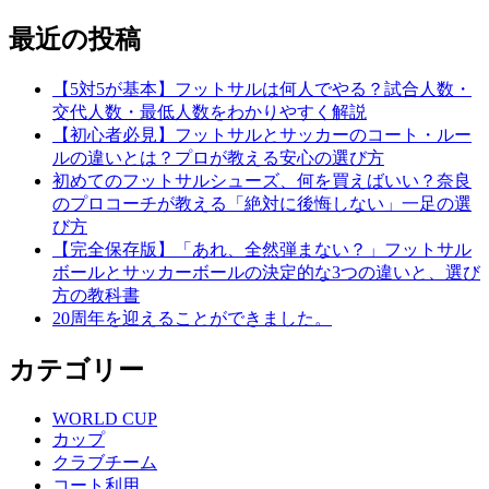
最近の投稿
【5対5が基本】フットサルは何人でやる？試合人数・
交代人数・最低人数をわかりやすく解説
【初心者必見】フットサルとサッカーのコート・ルー
ルの違いとは？プロが教える安心の選び方
初めてのフットサルシューズ、何を買えばいい？奈良
のプロコーチが教える「絶対に後悔しない」一足の選
び方
【完全保存版】「あれ、全然弾まない？」フットサル
ボールとサッカーボールの決定的な3つの違いと、選び
方の教科書
20周年を迎えることができました。
カテゴリー
WORLD CUP
カップ
クラブチーム
コート利用