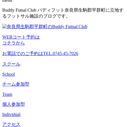
menu
コ
Buddy Futsal Club バディフット奈良県生駒郡平群町に立地す
ン
るフットサル施設のブログです。
テ
ン
ツ
WEBコート予約は
へ
コチラから
ス
キ
お電話でのご予約は
TEL.0745-45-7026
ッ
プ
スクール
School
チーム参加型
Team
個人参加型
Individual
アクセス