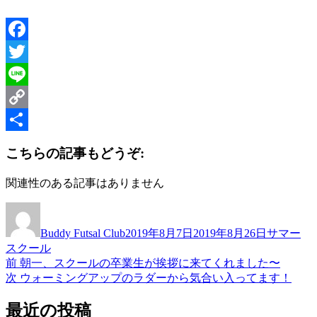
Facebook
Twitter
Line
Copy
Link
共
こちらの記事もどうぞ:
有
関連性のある記事はありません
投
投
カ
稿
稿
テ
Buddy Futsal Club
2019年8月7日
2019年8月26日
サマー
者
日:
ゴ
スクール
リ
前
前
朝一、スクールの卒業生が挨拶に来てくれました〜
投
ー
の
次
次
ウォーミングアップのラダーから気合い入ってます！
稿
投
の
稿:
投
最近の投稿
ナ