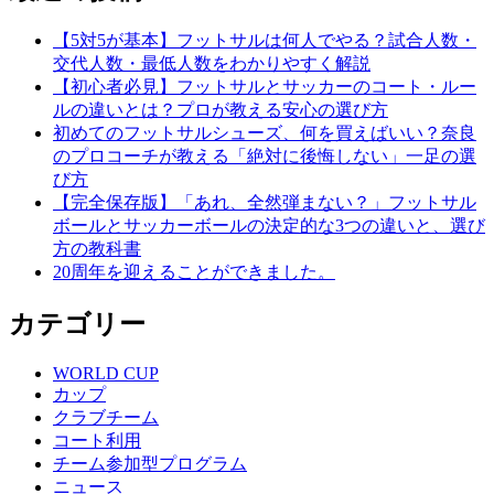
稿:
ビ
【5対5が基本】フットサルは何人でやる？試合人数・
ゲ
交代人数・最低人数をわかりやすく解説
【初心者必見】フットサルとサッカーのコート・ルー
ー
ルの違いとは？プロが教える安心の選び方
シ
初めてのフットサルシューズ、何を買えばいい？奈良
のプロコーチが教える「絶対に後悔しない」一足の選
ョ
び方
ン
【完全保存版】「あれ、全然弾まない？」フットサル
ボールとサッカーボールの決定的な3つの違いと、選び
方の教科書
20周年を迎えることができました。
カテゴリー
WORLD CUP
カップ
クラブチーム
コート利用
チーム参加型プログラム
ニュース