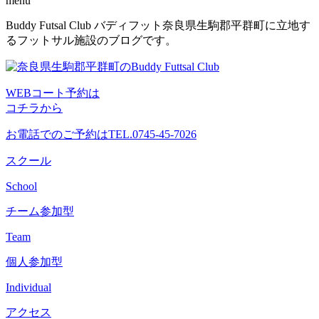
menu
コ
Buddy Futsal Club バディフット奈良県生駒郡平群町に立地す
ン
るフットサル施設のブログです。
テ
ン
ツ
WEBコート予約は
へ
コチラから
ス
キ
お電話でのご予約は
TEL.0745-45-7026
ッ
プ
スクール
School
チーム参加型
Team
個人参加型
Individual
アクセス