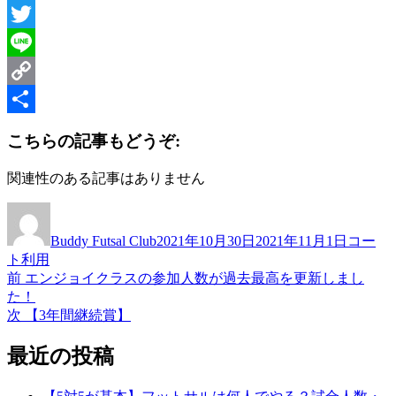
Facebook
Twitter
Line
Copy
Link
共
こちらの記事もどうぞ:
有
関連性のある記事はありません
投
投
カ
稿
稿
テ
Buddy Futsal Club
2021年10月30日
2021年11月1日
コー
者
日:
ゴ
ト利用
リ
前
前
エンジョイクラスの参加人数が過去最高を更新しまし
投
ー
の
た！
稿
投
次
次
【3年間継続賞】
稿:
の
ナ
投
最近の投稿
ビ
稿:
ゲ