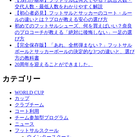
【5対5が基本】フットサルは何人でやる？試合人数・
交代人数・最低人数をわかりやすく解説
ー
【初心者必見】フットサルとサッカーのコート・ルー
シ
ルの違いとは？プロが教える安心の選び方
初めてのフットサルシューズ、何を買えばいい？奈良
ョ
のプロコーチが教える「絶対に後悔しない」一足の選
ン
び方
【完全保存版】「あれ、全然弾まない？」フットサル
ボールとサッカーボールの決定的な3つの違いと、選び
方の教科書
20周年を迎えることができました。
カテゴリー
WORLD CUP
カップ
クラブチーム
コート利用
チーム参加型プログラム
ニュース
フットサルスクール
ウインタースクール