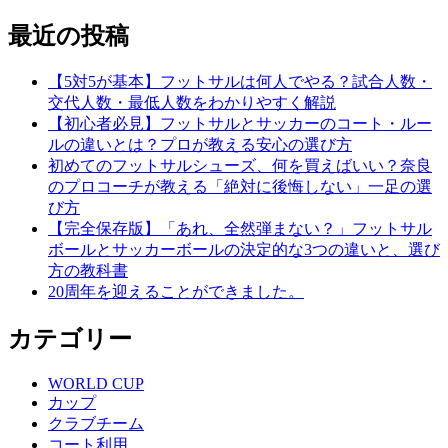
最近の投稿
【5対5が基本】フットサルは何人でやる？試合人数・
交代人数・最低人数をわかりやすく解説
【初心者必見】フットサルとサッカーのコート・ルー
ルの違いとは？プロが教える安心の選び方
初めてのフットサルシューズ、何を買えばいい？奈良
のプロコーチが教える「絶対に後悔しない」一足の選
び方
【完全保存版】「あれ、全然弾まない？」フットサル
ボールとサッカーボールの決定的な3つの違いと、選び
方の教科書
20周年を迎えることができました。
カテゴリー
WORLD CUP
カップ
クラブチーム
コート利用