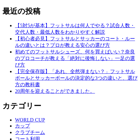
最近の投稿
【5対5が基本】フットサルは何人でやる？試合人数・
交代人数・最低人数をわかりやすく解説
【初心者必見】フットサルとサッカーのコート・ルー
ルの違いとは？プロが教える安心の選び方
初めてのフットサルシューズ、何を買えばいい？奈良
のプロコーチが教える「絶対に後悔しない」一足の選
び方
【完全保存版】「あれ、全然弾まない？」フットサル
ボールとサッカーボールの決定的な3つの違いと、選び
方の教科書
20周年を迎えることができました。
カテゴリー
WORLD CUP
カップ
クラブチーム
コート利用