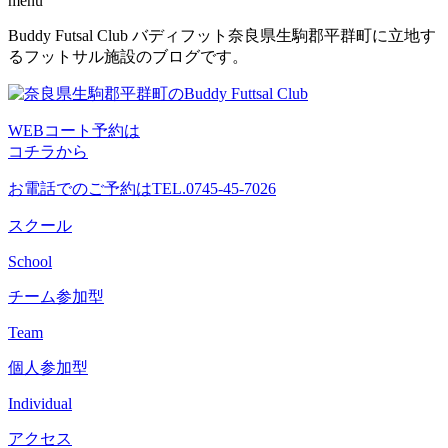
menu
コ
Buddy Futsal Club バディフット奈良県生駒郡平群町に立地す
ン
るフットサル施設のブログです。
テ
ン
ツ
WEBコート予約は
へ
コチラから
ス
キ
お電話でのご予約は
TEL.0745-45-7026
ッ
プ
スクール
School
チーム参加型
Team
個人参加型
Individual
アクセス