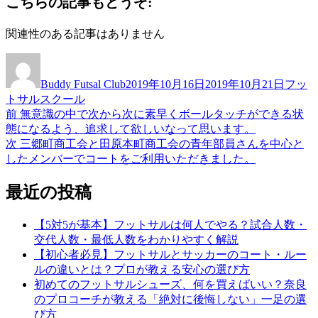
こちらの記事もどうぞ:
有
関連性のある記事はありません
投
投
カ
稿
稿
テ
Buddy Futsal Club
2019年10月16日
2019年10月21日
フッ
者
日:
ゴ
トサルスクール
リ
前
前
無意識の中で次から次に素早くボールタッチができる状
投
ー
の
態になるよう、追求して欲しいなって思います。
稿
投
次
次
三郷町商工会と田原本町商工会の青年部員さんを中心と
稿:
の
したメンバーでコートをご利用いただきました。
ナ
投
ビ
稿:
最近の投稿
ゲ
【5対5が基本】フットサルは何人でやる？試合人数・
ー
交代人数・最低人数をわかりやすく解説
シ
【初心者必見】フットサルとサッカーのコート・ルー
ルの違いとは？プロが教える安心の選び方
ョ
初めてのフットサルシューズ、何を買えばいい？奈良
ン
のプロコーチが教える「絶対に後悔しない」一足の選
び方