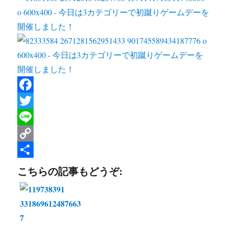
F
a
T
c
w
L
e
i
i
C
b
t
n
o
共
こちらの記事もどうぞ:
o
t
e
p
有
o
e
y
k
r
L