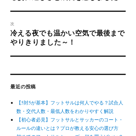
投
ビ
稿:
ゲ
次
冷える夜でも温かい空気で最後まで
次
ー
の
やりきりました～！
シ
投
稿:
ョ
ン
最近の投稿
【5対5が基本】フットサルは何人でやる？試合人
数・交代人数・最低人数をわかりやすく解説
【初心者必見】フットサルとサッカーのコート・
ルールの違いとは？プロが教える安心の選び方