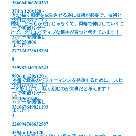
i
n
思い描く戦術を成功させる為に技術が必要で、技術と
k
戦術、どっちかだけじゃなくて、両輪で伸ばしていくこ
とで、クリエイティブな選手が育つと考えています！
本番で最高のパフォーマンスを発揮するために、 スピ
ードを上げて、取り組むのが大事だと考えます！