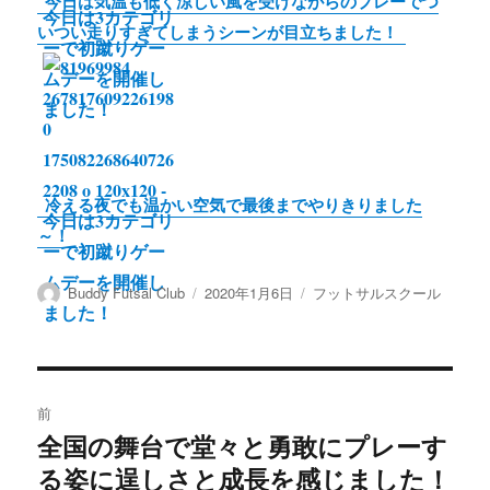
今日は気温も低く涼しい風を受けながらのプレーでつ
いつい走りすぎてしまうシーンが目立ちました！
冷える夜でも温かい空気で最後までやりきりました
～！
投
投
カ
Buddy Futsal Club
2020年1月6日
フットサルスクール
稿
稿
テ
者
日:
ゴ
リ
ー
投
前
稿
全国の舞台で堂々と勇敢にプレーす
前
の
る姿に逞しさと成長を感じました！
ナ