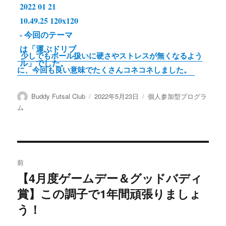
少しでもボール扱いに硬さやストレスが無くなるよう
に、今回も良い意味でたくさんコネコネしました。
投
投
カ
Buddy Futsal Club
2022年5月23日
個人参加型プログラ
稿
稿
テ
ム
者
日:
ゴ
リ
ー
投
前
稿
【4月度ゲームデー＆グッドバディ
前
賞】この調子で1年間頑張りましょ
の
ナ
投
う！
ビ
稿: