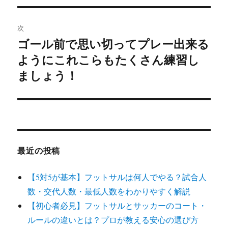
ゲ
次
ー
ゴール前で思い切ってプレー出来る
次
シ
ようにこれこらもたくさん練習し
の
投
ましょう！
ョ
稿:
ン
最近の投稿
【5対5が基本】フットサルは何人でやる？試合人
数・交代人数・最低人数をわかりやすく解説
【初心者必見】フットサルとサッカーのコート・
ルールの違いとは？プロが教える安心の選び方