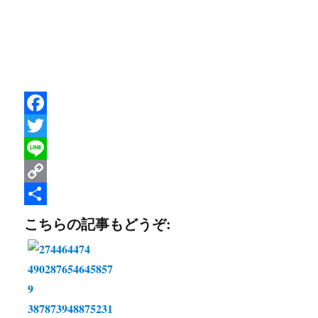
F
a
T
c
w
L
e
i
i
C
b
t
n
o
共
こちらの記事もどうぞ:
o
t
e
p
有
o
e
y
k
r
L
i