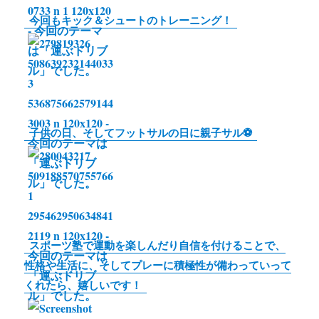
n
今回もキック＆シュートのトレーニング！
k
子供の日、そしてフットサルの日に親子サル⚽️
スポーツ塾で運動を楽しんだり自信を付けることで、
性格や生活に、そしてプレーに積極性が備わっていって
くれたら、嬉しいです！