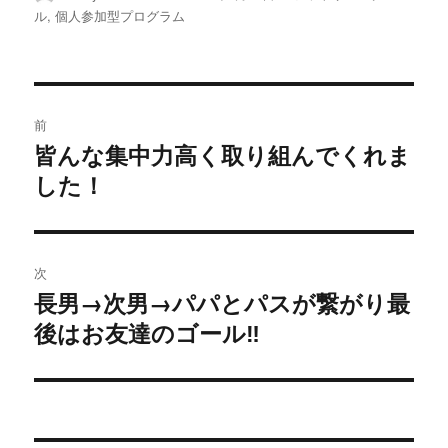
稿
稿
テ
ル
,
個人参加型プログラム
者
日:
ゴ
リ
ー
投
前
稿
皆んな集中力高く取り組んでくれま
前
の
した！
ナ
投
ビ
稿:
ゲ
次
長男→次男→パパとパスが繋がり最
次
ー
の
後はお友達のゴール‼️
シ
投
稿:
ョ
ン