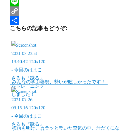
a
T
c
w
L
e
i
i
C
こちらの記事もどうぞ:
b
t
n
o
共
o
t
e
p
有
o
e
y
k
r
L
i
n
みんなの学ぶ姿勢、勢いが眩しかったです！
k
梅雨も明け、カラッと乾いた空気の中、汗だくにな