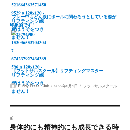
プレー中もどん欲にボールに関わろうとしている姿が
印象的です！
【フットサルスクール】リフティングマスター
投
投
カ
Buddy Futsal Club
2022年3月1日
フットサルスクール
稿
稿
テ
者
日:
ゴ
リ
ー
投
前
稿
身体的にも精神的にも成長できる時
前