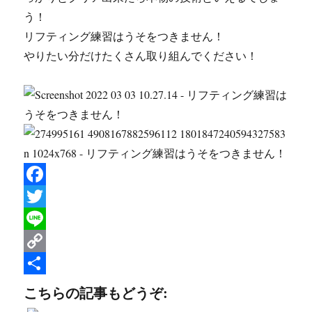
う！
リフティング練習はうそをつきません！
やりたい分だけたくさん取り組んでください！
F
a
T
c
w
L
e
i
i
C
b
t
n
o
共
こちらの記事もどうぞ:
o
t
e
p
有