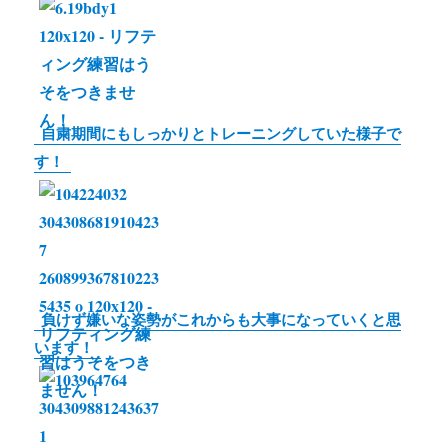
o
e
y
k
r
L
i
n
自粛期間にもしっかりとトレーニングしていた様子で
k
す！
負けず嫌いな姿勢がこれからも大事になっていくと思
います！