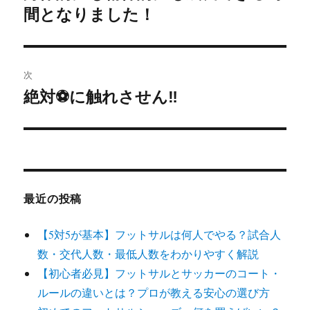
間となりました！
の
ナ
投
ビ
稿:
ゲ
次
絶対⚽️に触れさせん‼️
次
ー
の
シ
投
稿:
ョ
ン
最近の投稿
【5対5が基本】フットサルは何人でやる？試合人
数・交代人数・最低人数をわかりやすく解説
【初心者必見】フットサルとサッカーのコート・
ルールの違いとは？プロが教える安心の選び方