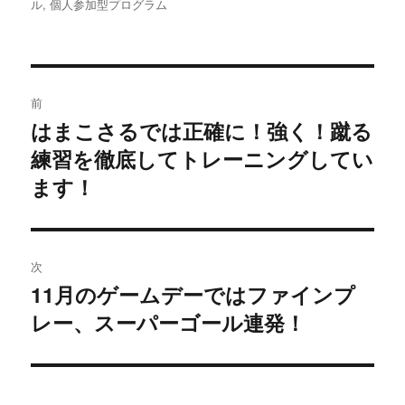
稿
稿
テ
ル
,
個人参加型プログラム
者
日:
ゴ
リ
ー
投
前
稿
はまこさるでは正確に！強く！蹴る
前
練習を徹底してトレーニングしてい
の
ナ
投
ます！
ビ
稿:
ゲ
次
ー
11月のゲームデーではファインプ
次
シ
レー、スーパーゴール連発！
の
投
ョ
稿:
ン