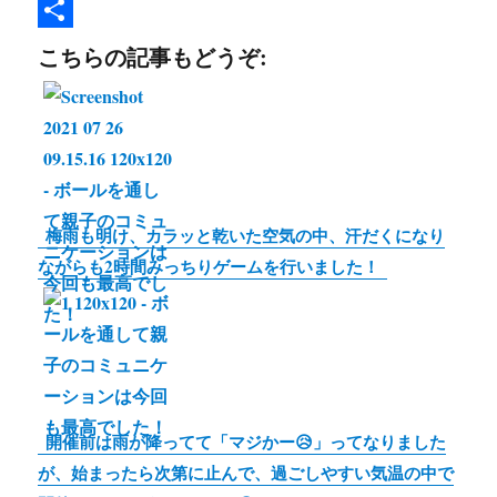
e
i
i
C
b
t
n
o
共
こちらの記事もどうぞ:
o
t
e
p
有
o
e
y
k
r
L
i
n
梅雨も明け、カラッと乾いた空気の中、汗だくになり
k
ながらも2時間みっちりゲームを行いました！
開催前は雨が降ってて「マジかー😥」ってなりました
が、始まったら次第に止んで、過ごしやすい気温の中で