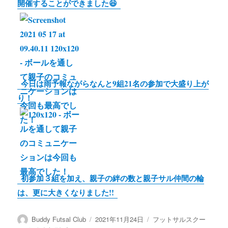
開催することができました😆
今日は雨予報ながらなんと9組21名の参加で大盛り上が
り！
初参加３組を加え、親子の絆の数と親子サル仲間の輪
は、更に大きくなりました!!
投
投
カ
Buddy Futsal Club
2021年11月24日
フットサルスクー