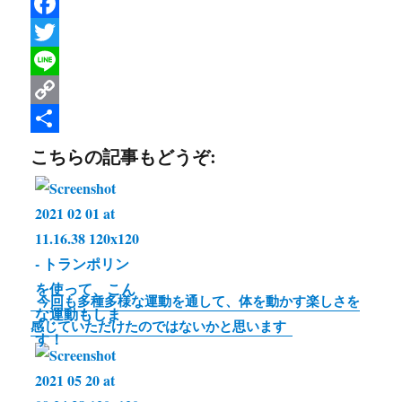
F
a
T
c
w
L
e
i
i
C
b
t
n
o
共
こちらの記事もどうぞ:
o
t
e
p
有
o
e
y
k
r
L
i
n
今回も多種多様な運動を通して、体を動かす楽しさを
k
感じていただけたのではないかと思います