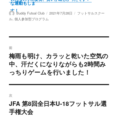
投
投
カ
Buddy Futsal Club
2021年7月28日
フットサルスクー
稿
稿
テ
ル
,
個人参加型プログラム
者
日:
ゴ
リ
ー
投
前
稿
梅雨も明け、カラッと乾いた空気の
前
中、汗だくになりながらも2時間み
の
ナ
投
っちりゲームを行いました！
ビ
稿:
ゲ
次
ー
JFA 第8回全日本U-18フットサル選
次
シ
手権大会
の
投