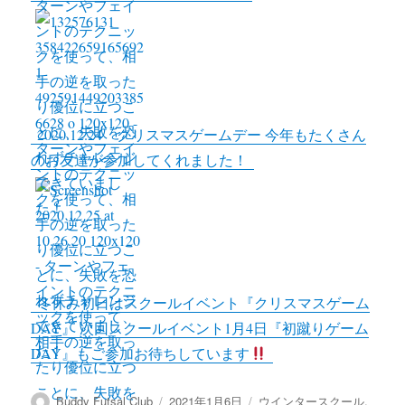
2020.12.24 クリスマスゲームデー 今年もたくさん
のお友達が参加してくれました！
冬休み初日はスクールイベント『クリスマスゲーム
DAY』 次回スクールイベント1月4日『初蹴りゲーム
DAY』もご参加お待ちしています
投
投
カ
Buddy Futsal Club
2021年1月6日
ウインタースクール
,