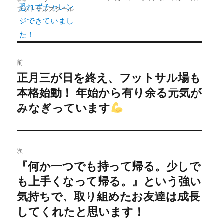
稿
稿
テ
フットサルスクール
者
日:
ゴ
リ
ー
投
前
稿
正月三が日を終え、フットサル場も
前
本格始動！ 年始から有り余る元気が
の
ナ
投
みなぎっています
ビ
稿:
ゲ
次
ー
『何か一つでも持って帰る。少しで
次
シ
も上手くなって帰る。』という強い
の
投
気持ちで、取り組めたお友達は成長
ョ
稿:
してくれたと思います！
ン