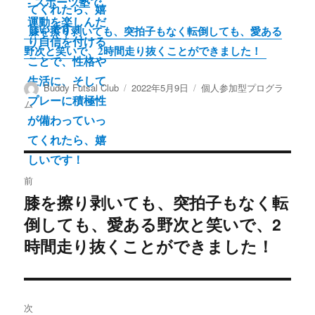
膝を擦り剥いても、突拍子もなく転倒しても、愛ある
野次と笑いで、2時間走り抜くことができました！
投
投
カ
Buddy Futsal Club
2022年5月9日
個人参加型プログラ
稿
稿
テ
ム
者
日:
ゴ
リ
ー
投
前
稿
膝を擦り剥いても、突拍子もなく転
前
倒しても、愛ある野次と笑いで、2
の
ナ
投
時間走り抜くことができました！
ビ
稿:
ゲ
次
ー