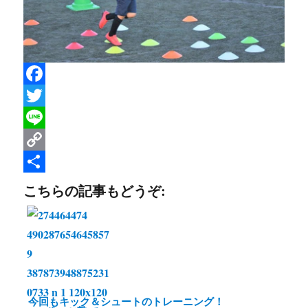
F
a
T
c
w
L
e
i
i
C
b
t
n
o
共
こちらの記事もどうぞ:
o
t
e
p
有
o
e
y
k
r
L
i
n
今回もキック＆シュートのトレーニング！