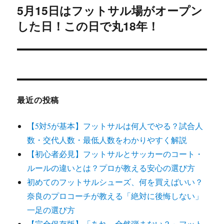
5月15日はフットサル場がオープン
次
シ
した日！この日で丸18年！
の
投
ョ
稿:
ン
最近の投稿
【5対5が基本】フットサルは何人でやる？試合人
数・交代人数・最低人数をわかりやすく解説
【初心者必見】フットサルとサッカーのコート・
ルールの違いとは？プロが教える安心の選び方
初めてのフットサルシューズ、何を買えばいい？
奈良のプロコーチが教える「絶対に後悔しない」
一足の選び方
【完全保存版】「あれ、全然弾まない？」フット