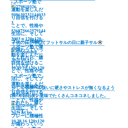
k
子供の日、そしてフットサルの日に親子サル
少しでもボール扱いに硬さやストレスが無くなるよう
に、今回も良い意味でたくさんコネコネしました。