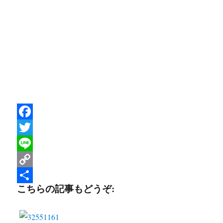
F
a
T
c
w
L
e
i
i
C
こちらの記事もどうぞ:
b
t
n
o
共
o
t
e
p
有
o
e
y