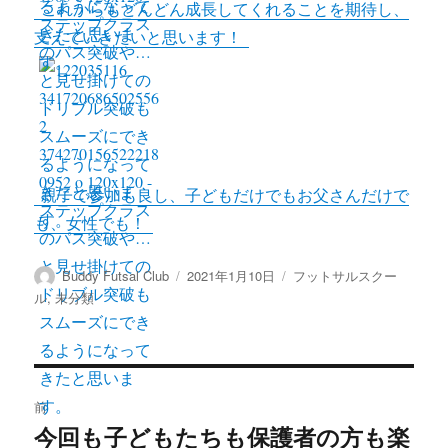
これからもどんどん成長してくれることを期待し、
支えていきたいと思います！
親子で参加も良し、子どもだけでもお父さんだけで
も、女性でも！
投
投
カ
Buddy Futsal Club
2021年1月10日
フットサルスクー
稿
稿
テ
ル
,
未分類
者
日:
ゴ
リ
ー
投
前
稿
今回も子どもたちも保護者の方も楽
前