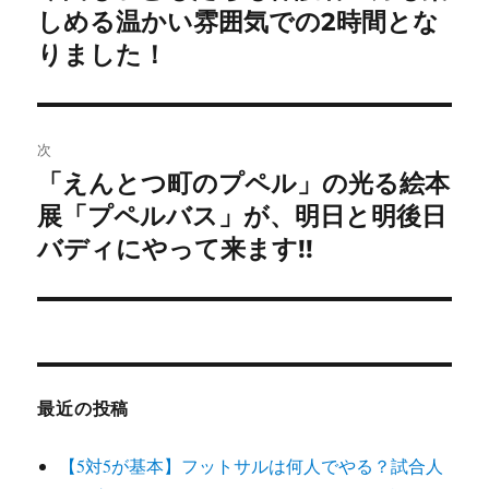
の
しめる温かい雰囲気での2時間とな
ナ
投
りました！
ビ
稿:
ゲ
次
ー
「えんとつ町のプペル」の光る絵本
次
シ
の
展「プペルバス」が、明日と明後日
投
バディにやって来ます!!
ョ
稿:
ン
最近の投稿
【5対5が基本】フットサルは何人でやる？試合人