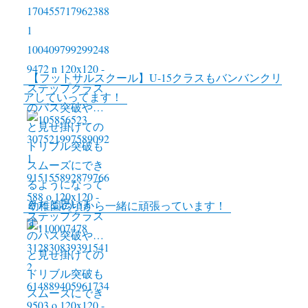
k
r
L
i
n
【フットサルスクール】U-15クラスもバンバンクリ
k
アしていってます！
幼稚園の頃から一緒に頑張っています！