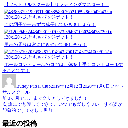
【フットサルスクール】リフティングマスター！！
この調子で一歩ずつ成長していきましょう！
勇歩の周りは常ににぎやかで楽しそう！
ボールコントロールのコツは、体を上手くコントロールす
ることです！
投
投
カ
稿
稿
テ
Buddy Futsal Club
2019年12月12日
2020年1月6日
フット
者
日:
ゴ
サルスクール
リ
前
前
3ヶ月でここまでクリアしてきました！
投
ー
の
次
次
誰にでも優しくできて、いつでも楽しくプレーする姿が
稿
投
の
印象的です！そして男前！
稿:
投
ナ
稿:
最近の投稿
ビ