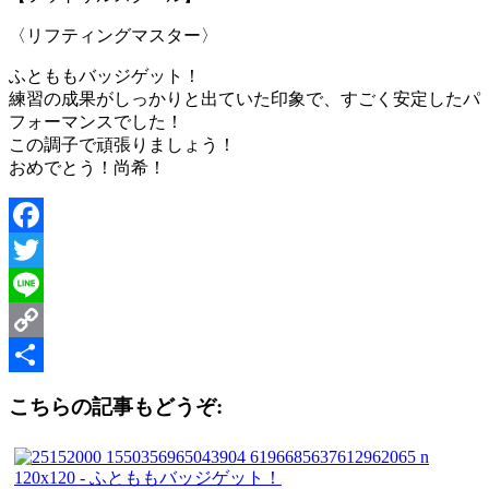
〈リフティングマスター〉
ふとももバッジゲット！
練習の成果がしっかりと出ていた印象で、すごく安定したパ
フォーマンスでした！
この調子で頑張りましょう！
おめでとう！尚希！
Facebook
Twitter
Line
Copy
Link
共
こちらの記事もどうぞ:
有