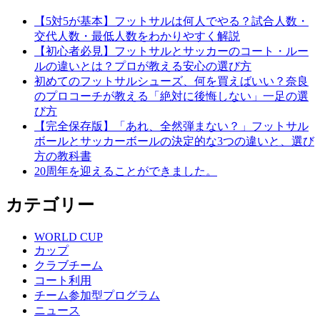
ゲ
【5対5が基本】フットサルは何人でやる？試合人数・
交代人数・最低人数をわかりやすく解説
ー
【初心者必見】フットサルとサッカーのコート・ルー
シ
ルの違いとは？プロが教える安心の選び方
初めてのフットサルシューズ、何を買えばいい？奈良
ョ
のプロコーチが教える「絶対に後悔しない」一足の選
ン
び方
【完全保存版】「あれ、全然弾まない？」フットサル
ボールとサッカーボールの決定的な3つの違いと、選び
方の教科書
20周年を迎えることができました。
カテゴリー
WORLD CUP
カップ
クラブチーム
コート利用
チーム参加型プログラム
ニュース