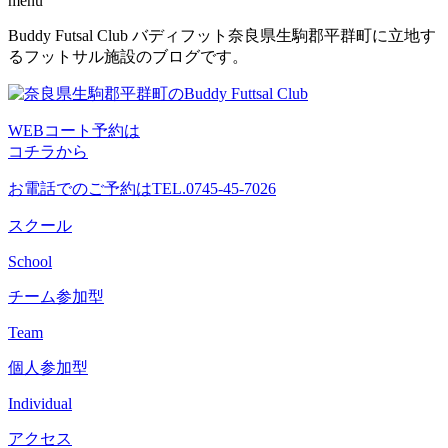
menu
コ
Buddy Futsal Club バディフット奈良県生駒郡平群町に立地す
ン
るフットサル施設のブログです。
テ
ン
ツ
WEBコート予約は
へ
コチラから
ス
キ
お電話でのご予約は
TEL.0745-45-7026
ッ
プ
スクール
School
チーム参加型
Team
個人参加型
Individual
アクセス