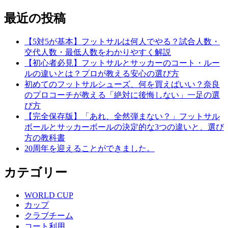
最近の投稿
【5対5が基本】フットサルは何人でやる？試合人数・
交代人数・最低人数をわかりやすく解説
【初心者必見】フットサルとサッカーのコート・ルー
ルの違いとは？プロが教える安心の選び方
初めてのフットサルシューズ、何を買えばいい？奈良
のプロコーチが教える「絶対に後悔しない」一足の選
び方
【完全保存版】「あれ、全然弾まない？」フットサル
ボールとサッカーボールの決定的な3つの違いと、選び
方の教科書
20周年を迎えることができました。
カテゴリー
WORLD CUP
カップ
クラブチーム
コート利用