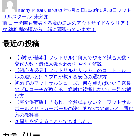
稿
稿
テ
Buddy Futsal Club
2020年6月25日
2020年6月30日
フット
者
日:
ゴ
サルスクール
,
未分類
リ
前
前
コーチ陣も苦労する魔の逆足のアウトサイドをクリア！
投
ー
の
次
次
幼稚園の頃から一緒に頑張っています！
稿
投
の
稿:
投
最近の投稿
ナ
稿:
ビ
【5対5が基本】フットサルは何人でやる？試合人数・
ゲ
交代人数・最低人数をわかりやすく解説
【初心者必見】フットサルとサッカーのコート・ルー
ー
ルの違いとは？プロが教える安心の選び方
シ
初めてのフットサルシューズ、何を買えばいい？奈良
のプロコーチが教える「絶対に後悔しない」一足の選
ョ
び方
ン
【完全保存版】「あれ、全然弾まない？」フットサル
ボールとサッカーボールの決定的な3つの違いと、選び
方の教科書
20周年を迎えることができました。
カテゴリー