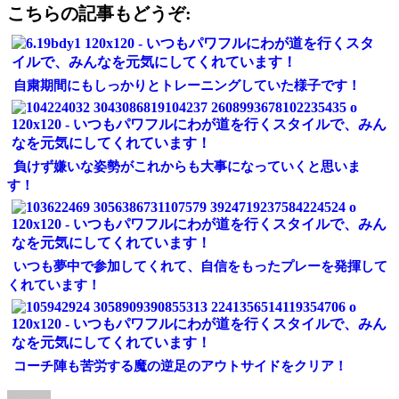
Link
共
こちらの記事もどうぞ:
有
自粛期間にもしっかりとトレーニングしていた様子です！
負けず嫌いな姿勢がこれからも大事になっていくと思いま
す！
いつも夢中で参加してくれて、自信をもったプレーを発揮して
くれています！
コーチ陣も苦労する魔の逆足のアウトサイドをクリア！
投
投
カ