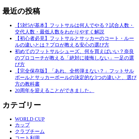
最近の投稿
【5対5が基本】フットサルは何人でやる？試合人数・
交代人数・最低人数をわかりやすく解説
【初心者必見】フットサルとサッカーのコート・ルー
ルの違いとは？プロが教える安心の選び方
初めてのフットサルシューズ、何を買えばいい？奈良
のプロコーチが教える「絶対に後悔しない」一足の選
び方
【完全保存版】「あれ、全然弾まない？」フットサル
ボールとサッカーボールの決定的な3つの違いと、選び
方の教科書
20周年を迎えることができました。
カテゴリー
WORLD CUP
カップ
クラブチーム
コート利用