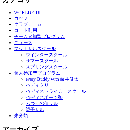
WORLD CUP
カップ
クラブチーム
コート利用
チーム参加型プログラム
ニュース
フットサルスクール
ウインタースクール
サマースクール
スプリングスクール
個人参加型プログラム
every-Buddy with 藤井健太
バディクリ
バディストライカースクール
バディスポーツ塾
ふつうの個サル
親子サル
未分類
アーカイブ