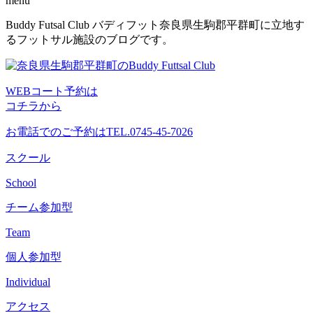
menu
コ
Buddy Futsal Club バディフット奈良県生駒郡平群町に立地す
ン
るフットサル施設のブログです。
テ
ン
ツ
WEBコート予約は
へ
コチラから
ス
キ
お電話でのご予約は
TEL.0745-45-7026
ッ
プ
スクール
School
チーム参加型
Team
個人参加型
Individual
アクセス