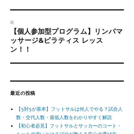
投
ビ
稿:
ゲ
次
【個人参加型プログラム】リンパマ
次
ー
の
ッサージ&ピラティス レッス
シ
投
ン！！
稿:
ョ
ン
最近の投稿
【5対5が基本】フットサルは何人でやる？試合人
数・交代人数・最低人数をわかりやすく解説
【初心者必見】フットサルとサッカーのコート・