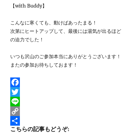
【with Buddy】
こんなに寒くても、動けばあったまる！
次第にヒートアップして、最後には湯気が出るほど
の迫力でした！
いつも沢山のご参加本当にありがとうございます！
またの参加お待ちしておます！
F
a
T
c
w
L
e
i
i
C
こちらの記事もどうぞ:
b
t
n
o
共