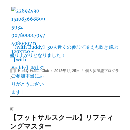
o
t
e
p
有
o
e
y
k
r
L
i
n
【with Buddy】30人近くの参加で冷えも吹き飛ぶ
k
盛り上がりとなりました！
投
投
カ
Buddy Futsal Club
2018年1月25日
個人参加型プログラ
稿
稿
テ
ム
者
日:
ゴ
リ
ー
投
前
稿
【フットサルスクール】リフティ
前
の
ングマスター
ナ