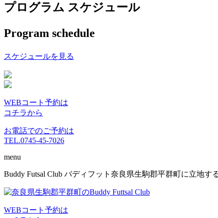
プログラム スケジュール
Program schedule
スケジュールを見る
WEBコート予約は
コチラから
お電話でのご予約は
TEL.0745-45-7026
menu
コ
Buddy Futsal Club バディフット奈良県生駒郡平群町に
ン
テ
ン
WEBコート予約は
ツ