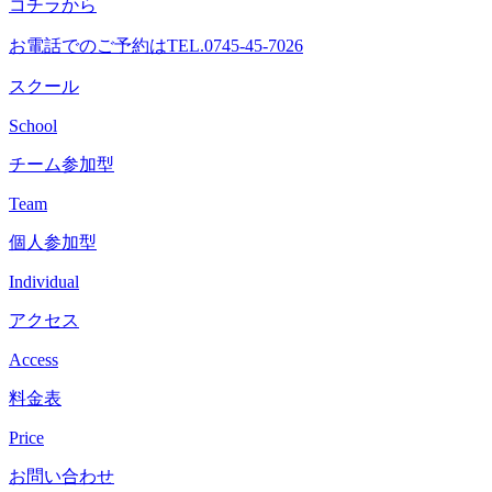
コチラから
へ
ス
お電話でのご予約は
TEL.0745-45-7026
キ
ッ
スクール
プ
School
チーム参加型
Team
個人参加型
Individual
アクセス
Access
料金表
Price
お問い合わせ