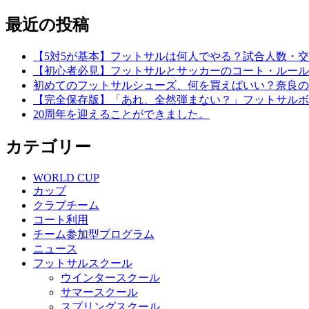
最近の投稿
【5対5が基本】フットサルは何人でやる？試合人数・
【初心者必見】フットサルとサッカーのコート・ルール
初めてのフットサルシューズ、何を買えばいい？奈良の
【完全保存版】「あれ、全然弾まない？」フットサルボ
20周年を迎えることができました。
カテゴリー
WORLD CUP
カップ
クラブチーム
コート利用
チーム参加型プログラム
ニュース
フットサルスクール
ウインタースクール
サマースクール
スプリングスクール