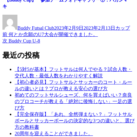
キ
投
投
カ
稿
稿
テ
Buddy Futsal Club
2023年2月9日
2023年2月13日
カップ
者
日:
ゴ
前
前
何とか念願のU7大会が開催できました。
投
リ
の
次
次
Buddy Cup U-8
ー
稿
投
の
稿:
投
最近の投稿
ナ
稿:
ビ
【5対5が基本】フットサルは何人でやる？試合人数・
ゲ
交代人数・最低人数をわかりやすく解説
【初心者必見】フットサルとサッカーのコート・ルー
ー
ルの違いとは？プロが教える安心の選び方
シ
初めてのフットサルシューズ、何を買えばいい？奈良
のプロコーチが教える「絶対に後悔しない」一足の選
ョ
び方
ン
【完全保存版】「あれ、全然弾まない？」フットサル
ボールとサッカーボールの決定的な3つの違いと、選び
方の教科書
20周年を迎えることができました。