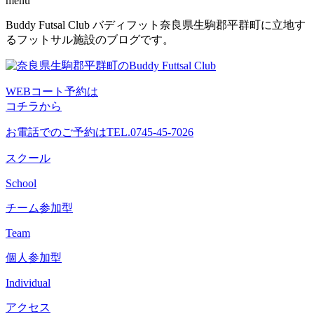
menu
コ
Buddy Futsal Club バディフット奈良県生駒郡平群町に立地す
ン
るフットサル施設のブログです。
テ
ン
ツ
WEBコート予約は
へ
コチラから
ス
キ
お電話でのご予約は
TEL.0745-45-7026
ッ
プ
スクール
School
チーム参加型
Team
個人参加型
Individual
アクセス