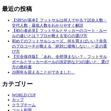
最近の投稿
【5対5が基本】フットサルは何人でやる？試合人数・
交代人数・最低人数をわかりやすく解説
【初心者必見】フットサルとサッカーのコート・ルー
ルの違いとは？プロが教える安心の選び方
初めてのフットサルシューズ、何を買えばいい？奈良
のプロコーチが教える「絶対に後悔しない」一足の選
び方
【完全保存版】「あれ、全然弾まない？」フットサル
ボールとサッカーボールの決定的な3つの違いと、選び
方の教科書
20周年を迎えることができました。
カテゴリー
WORLD CUP
カップ
クラブチーム
コート利用