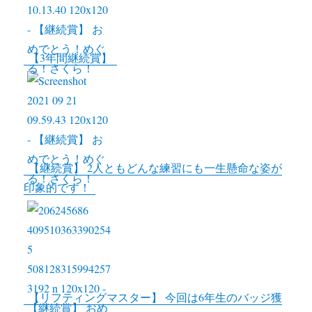
k
r
L
i
n
【3年間継続賞】
k
【継続賞】 2人ともどんな練習にも一生懸命な姿が
印象的です！
【リフティングマスター】 今回は6年生のバッジ獲