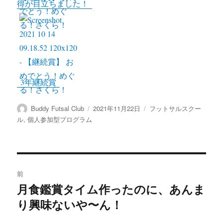
得が目立ちました！
3年継続賞
投
投
カ
Buddy Futsal Club
2021年11月22日
フットサルスクー
稿
稿
テ
ル
,
個人参加型プログラム
者
日:
ゴ
リ
ー
投
前
稿
月食鑑賞タイム作ったのに、あんま
前
り興味ないや〜ん！
の
ナ
投