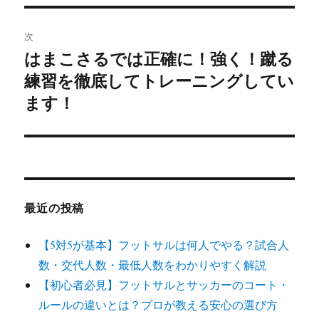
ビ
稿:
ゲ
次
はまこさるでは正確に！強く！蹴る
次
ー
練習を徹底してトレーニングしてい
の
シ
投
ます！
稿:
ョ
ン
最近の投稿
【5対5が基本】フットサルは何人でやる？試合人
数・交代人数・最低人数をわかりやすく解説
【初心者必見】フットサルとサッカーのコート・
ルールの違いとは？プロが教える安心の選び方