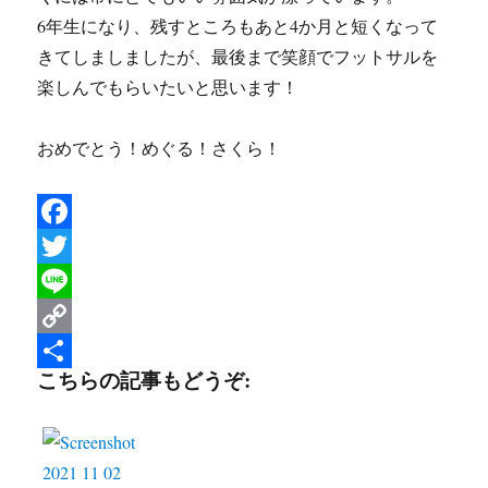
6年生になり、残すところもあと4か月と短くなって
きてしましましたが、最後まで笑顔でフットサルを
楽しんでもらいたいと思います！
おめでとう！めぐる！さくら！
F
a
T
c
w
L
e
i
i
C
こちらの記事もどうぞ:
b
t
n
o
共
o
t
e
p
有
o
e
y