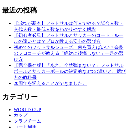
最近の投稿
【5対5が基本】フットサルは何人でやる？試合人数・
交代人数・最低人数をわかりやすく解説
【初心者必見】フットサルとサッカーのコート・ルー
ルの違いとは？プロが教える安心の選び方
初めてのフットサルシューズ、何を買えばいい？奈良
のプロコーチが教える「絶対に後悔しない」一足の選
び方
【完全保存版】「あれ、全然弾まない？」フットサル
ボールとサッカーボールの決定的な3つの違いと、選び
方の教科書
20周年を迎えることができました。
カテゴリー
WORLD CUP
カップ
クラブチーム
コート利用