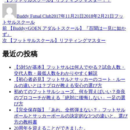
【フットサルスクール】リフティングマスター！！
投
投
カ
稿
稿
テ
Buddy Futsal Club
2017年11月21日
2018年2月21日
フッ
者
日:
ゴ
トサルスクール
リ
前
前
【Buddy×GOEN アダルトスクール】『百聞は一見に如か
投
ー
の
ず』
稿
投
次
次
【フットサルスクール】リフティングマスター
稿:
の
ナ
投
最近の投稿
ビ
稿:
ゲ
【5対5が基本】フットサルは何人でやる？試合人数・
交代人数・最低人数をわかりやすく解説
ー
【初心者必見】フットサルとサッカーのコート・ルー
シ
ルの違いとは？プロが教える安心の選び方
初めてのフットサルシューズ、何を買えばいい？奈良
ョ
のプロコーチが教える「絶対に後悔しない」一足の選
ン
び方
【完全保存版】「あれ、全然弾まない？」フットサル
ボールとサッカーボールの決定的な3つの違いと、選び
方の教科書
20周年を迎えることができました。