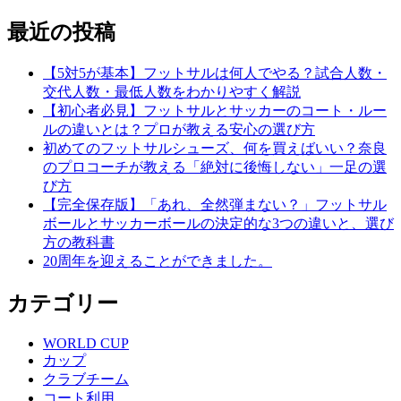
最近の投稿
【5対5が基本】フットサルは何人でやる？試合人数・
交代人数・最低人数をわかりやすく解説
【初心者必見】フットサルとサッカーのコート・ルー
ルの違いとは？プロが教える安心の選び方
初めてのフットサルシューズ、何を買えばいい？奈良
のプロコーチが教える「絶対に後悔しない」一足の選
び方
【完全保存版】「あれ、全然弾まない？」フットサル
ボールとサッカーボールの決定的な3つの違いと、選び
方の教科書
20周年を迎えることができました。
カテゴリー
WORLD CUP
カップ
クラブチーム
コート利用