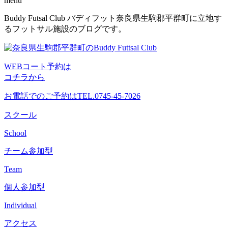
menu
コ
Buddy Futsal Club バディフット奈良県生駒郡平群町に立地す
ン
るフットサル施設のブログです。
テ
ン
ツ
WEBコート予約は
へ
コチラから
ス
キ
お電話でのご予約は
TEL.0745-45-7026
ッ
プ
スクール
School
チーム参加型
Team
個人参加型
Individual
アクセス