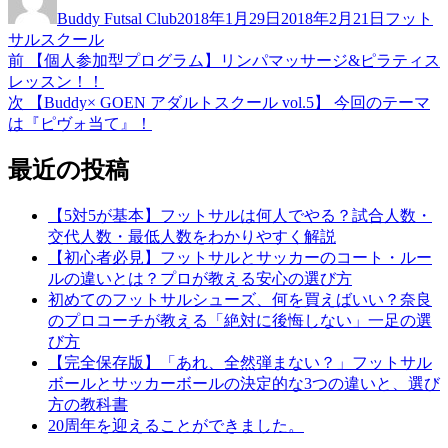
稿
稿
テ
Buddy Futsal Club
2018年1月29日
2018年2月21日
フット
者
日:
ゴ
サルスクール
リ
前
前
【個人参加型プログラム】リンパマッサージ&ピラティス
投
ー
の
レッスン！！
稿
投
次
次
【Buddy× GOEN アダルトスクール vol.5】 今回のテーマ
稿:
の
は『ピヴォ当て』！
ナ
投
ビ
稿:
最近の投稿
ゲ
【5対5が基本】フットサルは何人でやる？試合人数・
ー
交代人数・最低人数をわかりやすく解説
シ
【初心者必見】フットサルとサッカーのコート・ルー
ルの違いとは？プロが教える安心の選び方
ョ
初めてのフットサルシューズ、何を買えばいい？奈良
ン
のプロコーチが教える「絶対に後悔しない」一足の選
び方
【完全保存版】「あれ、全然弾まない？」フットサル
ボールとサッカーボールの決定的な3つの違いと、選び
方の教科書
20周年を迎えることができました。