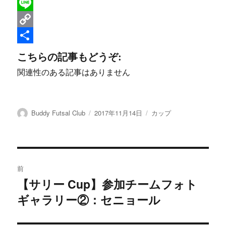
a
T
c
w
L
e
i
i
C
b
t
n
o
共
こちらの記事もどうぞ:
o
t
e
p
有
関連性のある記事はありません
o
e
y
k
r
L
投
投
カ
Buddy Futsal Club
2017年11月14日
カップ
i
稿
稿
テ
n
者
日:
ゴ
リ
k
ー
投
前
稿
【サリー Cup】参加チームフォト
前
ギャラリー②：セニョール
の
ナ
投
ビ
稿: