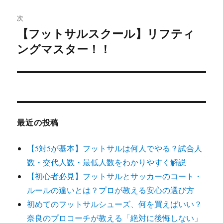
ゲ
次
【フットサルスクール】リフティ
次
ー
ングマスター！！
の
シ
投
稿:
ョ
ン
最近の投稿
【5対5が基本】フットサルは何人でやる？試合人
数・交代人数・最低人数をわかりやすく解説
【初心者必見】フットサルとサッカーのコート・
ルールの違いとは？プロが教える安心の選び方
初めてのフットサルシューズ、何を買えばいい？
奈良のプロコーチが教える「絶対に後悔しない」