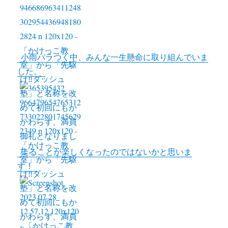
k
r
L
i
n
小雨パラつく中、みんな一生懸命に取り組んでいま
k
した。
走ることが楽しくなったのではないかと思いま
す！