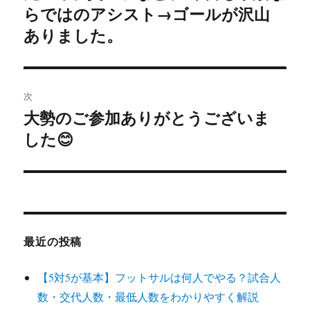
らではのアシスト→ゴールが沢山
の
ナ
投
ありました。
ビ
稿:
ゲ
次
ー
大勢のご参加ありがとうございま
次
シ
した😊
の
投
ョ
稿:
ン
最近の投稿
【5対5が基本】フットサルは何人でやる？試合人
数・交代人数・最低人数をわかりやすく解説