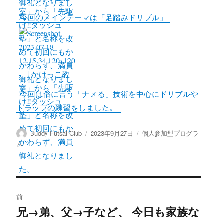
今回のメインテーマは「足踏みドリブル」
今回は俗に言う「ナメる」技術を中心にドリブルや
トラップの練習をしました。
投
投
カ
Buddy Futsal Club
2023年9月27日
個人参加型プログラ
稿
稿
テ
ム
者
日:
ゴ
リ
ー
投
前
稿
兄→弟、父→子など、 今日も家族な
前