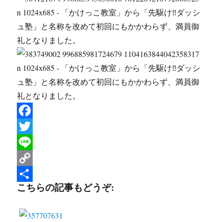
F
a
T
c
w
L
e
i
i
C
こちらの記事もどうぞ:
b
t
n
o
共
o
t
e
p
有
o
e
y