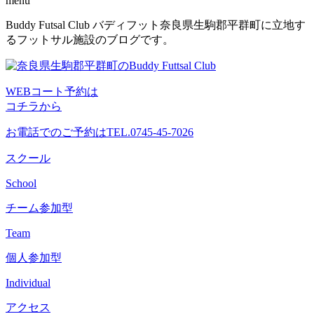
menu
コ
Buddy Futsal Club バディフット奈良県生駒郡平群町に立地す
ン
るフットサル施設のブログです。
テ
ン
ツ
WEBコート予約は
へ
コチラから
ス
キ
お電話でのご予約は
TEL.0745-45-7026
ッ
プ
スクール
School
チーム参加型
Team
個人参加型
Individual
アクセス