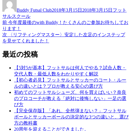
稿
稿
テ
Buddy Futsal Club
2018年3月15日
2018年3月15日
フット
者
日:
ゴ
サルスクール
リ
前
前
今年度最後のwith Buddy！たくさんのご参加お待ちしてお
投
ー
の
ります！
稿
投
次
次
〈リフティングマスター〉安定した左足のインステップ
稿:
の
を見せてくれました！
ナ
投
ビ
稿:
最近の投稿
ゲ
【5対5が基本】フットサルは何人でやる？試合人数・
ー
交代人数・最低人数をわかりやすく解説
シ
【初心者必見】フットサルとサッカーのコート・ルー
ルの違いとは？プロが教える安心の選び方
ョ
初めてのフットサルシューズ、何を買えばいい？奈良
ン
のプロコーチが教える「絶対に後悔しない」一足の選
び方
【完全保存版】「あれ、全然弾まない？」フットサル
ボールとサッカーボールの決定的な3つの違いと、選び
方の教科書
20周年を迎えることができました。