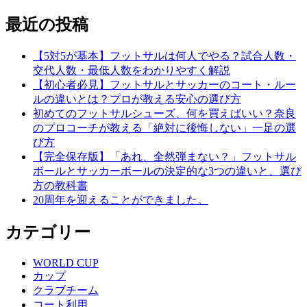
最近の投稿
【5対5が基本】フットサルは何人でやる？試合人数・
交代人数・最低人数をわかりやすく解説
【初心者必見】フットサルとサッカーのコート・ルー
ルの違いとは？プロが教える安心の選び方
初めてのフットサルシューズ、何を買えばいい？奈良
のプロコーチが教える「絶対に後悔しない」一足の選
び方
【完全保存版】「あれ、全然弾まない？」フットサル
ボールとサッカーボールの決定的な3つの違いと、選び
方の教科書
20周年を迎えることができました。
カテゴリー
WORLD CUP
カップ
クラブチーム
コート利用