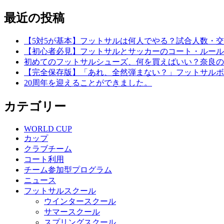
最近の投稿
【5対5が基本】フットサルは何人でやる？試合人数・
【初心者必見】フットサルとサッカーのコート・ルール
初めてのフットサルシューズ、何を買えばいい？奈良の
【完全保存版】「あれ、全然弾まない？」フットサルボ
20周年を迎えることができました。
カテゴリー
WORLD CUP
カップ
クラブチーム
コート利用
チーム参加型プログラム
ニュース
フットサルスクール
ウインタースクール
サマースクール
スプリングスクール