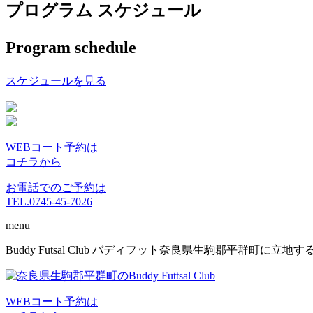
プログラム スケジュール
Program schedule
スケジュールを見る
WEBコート予約は
コチラから
お電話でのご予約は
TEL.0745-45-7026
menu
コ
Buddy Futsal Club バディフット奈良県生駒郡平群町に
ン
テ
ン
WEBコート予約は
ツ