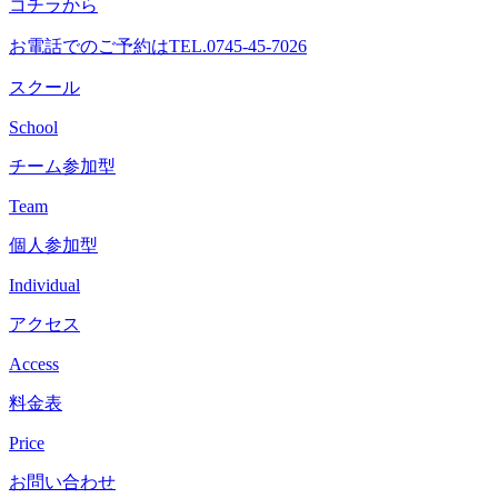
コチラから
へ
ス
お電話でのご予約は
TEL.0745-45-7026
キ
ッ
スクール
プ
School
チーム参加型
Team
個人参加型
Individual
アクセス
Access
料金表
Price
お問い合わせ