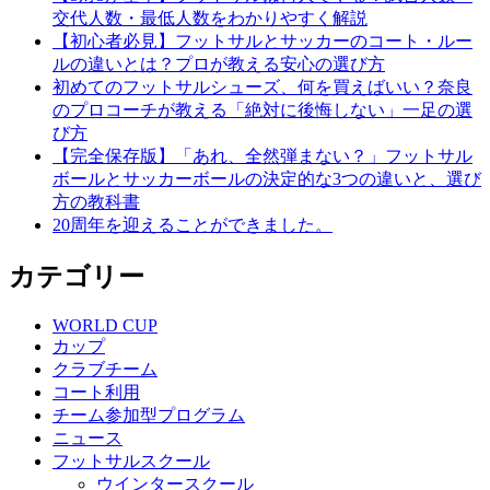
交代人数・最低人数をわかりやすく解説
ー
【初心者必見】フットサルとサッカーのコート・ルー
シ
ルの違いとは？プロが教える安心の選び方
初めてのフットサルシューズ、何を買えばいい？奈良
ョ
のプロコーチが教える「絶対に後悔しない」一足の選
ン
び方
【完全保存版】「あれ、全然弾まない？」フットサル
ボールとサッカーボールの決定的な3つの違いと、選び
方の教科書
20周年を迎えることができました。
カテゴリー
WORLD CUP
カップ
クラブチーム
コート利用
チーム参加型プログラム
ニュース
フットサルスクール
ウインタースクール