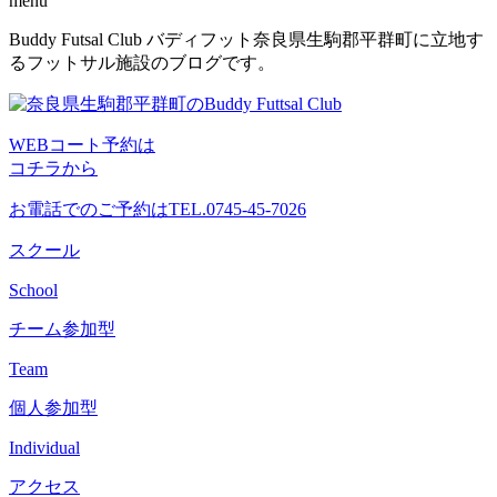
menu
コ
Buddy Futsal Club バディフット奈良県生駒郡平群町に立地す
ン
るフットサル施設のブログです。
テ
ン
ツ
WEBコート予約は
へ
コチラから
ス
キ
お電話でのご予約は
TEL.0745-45-7026
ッ
プ
スクール
School
チーム参加型
Team
個人参加型
Individual
アクセス