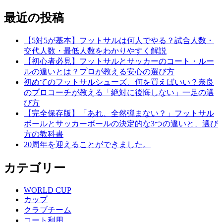
最近の投稿
【5対5が基本】フットサルは何人でやる？試合人数・
交代人数・最低人数をわかりやすく解説
【初心者必見】フットサルとサッカーのコート・ルー
ルの違いとは？プロが教える安心の選び方
初めてのフットサルシューズ、何を買えばいい？奈良
のプロコーチが教える「絶対に後悔しない」一足の選
び方
【完全保存版】「あれ、全然弾まない？」フットサル
ボールとサッカーボールの決定的な3つの違いと、選び
方の教科書
20周年を迎えることができました。
カテゴリー
WORLD CUP
カップ
クラブチーム
コート利用