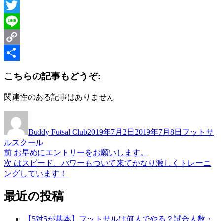
Facebook
Twitter
Line
Copy
Link
共
こちらの記事もどうぞ:
有
関連性のある記事はありません
投
投
カ
稿
稿
テ
Buddy Futsal Club
2019年7月2日
2019年7月8日
フットサ
者
日:
ゴ
ルスクール
リ
前
前
お早めにエントリーをお願いします。
投
ー
の
次
次
はスピード、パワーもついて来てかなり激しくトレーニ
稿
投
の
ングしています！
稿:
投
ナ
稿:
最近の投稿
ビ
ゲ
【5対5が基本】フットサルは何人でやる？試合人数・