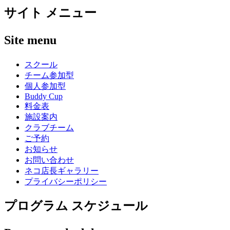
稿:
サイト メニュー
ナ
ビ
Site menu
ゲ
ー
スクール
チーム参加型
シ
個人参加型
ョ
Buddy Cup
料金表
ン
施設案内
クラブチーム
ご予約
お知らせ
お問い合わせ
ネコ店長ギャラリー
プライバシーポリシー
プログラム スケジュール