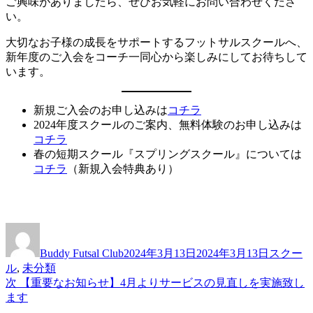
ご興味がありましたら、ぜひお気軽にお問い合わせくださ
い。
大切なお子様の成長をサポートするフットサルスクールへ、
新年度のご入会をコーチ一同心から楽しみにしてお待ちして
います。
新規ご入会のお申し込みは
コチラ
2024年度スクールのご案内、無料体験のお申し込みは
コチラ
春の短期スクール『スプリングスクール』については
コチラ
（新規入会特典あり）
投
投
カ
稿
稿
テ
Buddy Futsal Club
2024年3月13日
2024年3月13日
スクー
者
日:
ゴ
ル
,
未分類
リ
次
次
【重要なお知らせ】4月よりサービスの見直しを実施致し
投
ー
の
ます
稿
投