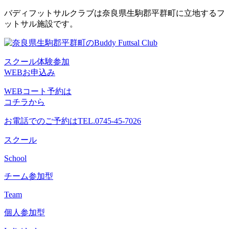
コ
バディフットサルクラブは奈良県生駒郡平群町に立地するフ
ン
ットサル施設です。
テ
ン
ツ
スクール体験参加
へ
WEBお申込み
ス
キ
WEBコート予約は
ッ
コチラから
プ
お電話でのご予約は
TEL.0745-45-7026
スクール
School
チーム参加型
Team
個人参加型