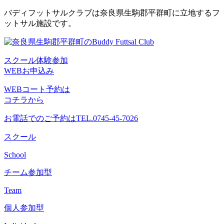
コ
バディフットサルクラブは奈良県生駒郡平群町に立地するフ
ン
ットサル施設です。
テ
ン
ツ
スクール体験参加
へ
WEBお申込み
ス
キ
WEBコート予約は
ッ
コチラから
プ
お電話でのご予約は
TEL.0745-45-7026
スクール
School
チーム参加型
Team
個人参加型