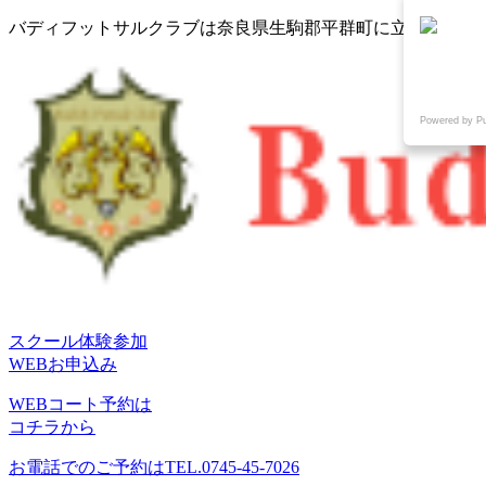
コ
バディフットサルクラブは奈良県生駒郡平群町に立地するフ
ン
テ
ン
ツ
Powered by P
へ
ス
キ
ッ
プ
スクール体験参加
WEBお申込み
WEBコート予約は
コチラから
お電話でのご予約は
TEL.0745-45-7026