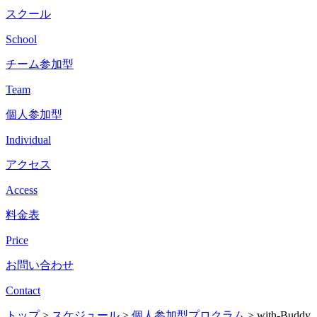
スクール
School
チーム参加型
Team
個人参加型
Individual
アクセス
Access
料金表
Price
お問い合わせ
Contact
トップ
>
スケジュール
>
個人参加型プロクラム
>
with-Buddy