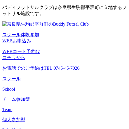
コ
バディフットサルクラブは奈良県生駒郡平群町に立地するフ
ン
ットサル施設です。
テ
ン
ツ
スクール体験参加
へ
WEBお申込み
ス
キ
WEBコート予約は
ッ
コチラから
プ
お電話でのご予約は
TEL.0745-45-7026
スクール
School
チーム参加型
Team
個人参加型